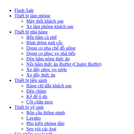
Flash Sale
Thiết bị làm phòng
Máy thổi khách sạn
Xe làm phòng khách sạn
Thiết bị nhà hàng
Bếp hâm cà phê
Bình đựng ngũ cốc
Dụng cụ pha chế đồ uống
Dụng cụ phục vụ nhà bếp
Đèn hâm nóng thức ăn
Nồi hâm thức ăn Buffet (Chafer Buffet)
Xe đẩy phục vụ rượu
Xe đẩy thức ăn
Thiết bị tiền sảnh
Bảng chĩ dẫn khách sạn
Đèn chùm
Kệ để ô dù
Cột chắn inox
Thiết bị vệ sinh
Bồn cầu thông minh
Lavabo
Phụ kiện phòng tắm
Sen vòi các loại