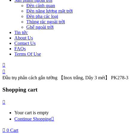
Sản phẩm ngoài trời
Đèn cảnh quan
Đèn năng lượng mặt trời
Đèn pha các loại
Thùng rác ngoài trời
Ghế ngoài trời
Tin tức
About Us
Contact Us
FAQs
Terms Of Use
Đầu trụ phân cách gắn tường 【Inox trắng, Dây 3 mét】 PK278-3
Shopping cart
Your cart is empty
Continue Shopping
0
Cart