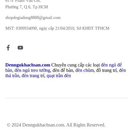
617F Phạm Văn Chí,
Phường 7, Q.6, Tp.HCM
shopdogiadung8888@gmail.com
MST: 0309934090, ngày cấp 21/04/2010, Sở KHĐT TPHCM
Denngukhachsan.com
Chuyên cung cấp các loại
đèn ngủ để
bàn
,
đèn ngủ treo tường
, đèn để bàn,
đèn chùm
, đồ trang trí,
đèn
thả trần
,
đèn trang trí
,
quạt trần đèn
© 2024 Denngukhachsan.com. All Rights Reserved.