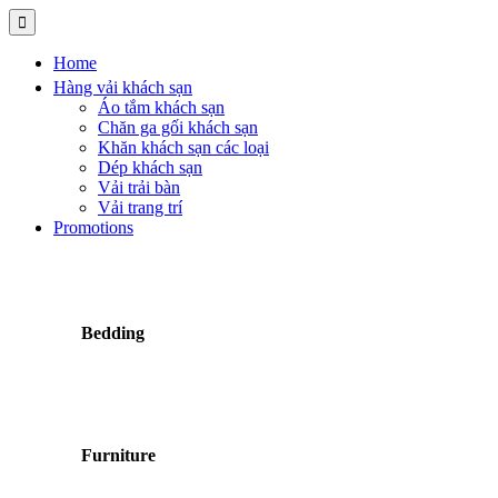
Home
Hàng vải khách sạn
Áo tắm khách sạn
Chăn ga gối khách sạn
Khăn khách sạn các loại
Dép khách sạn
Vải trải bàn
Vải trang trí
Promotions
Bedding
Furniture