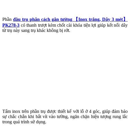
Phần
đầu trụ phân cách gắn tường 【Inox trắng, Dây 3 mét】
PK278-3
có thanh trượt kèm chốt cài khóa tiện lợi giúp kết nối dây
từ trụ này sang trụ khác không bị rớt.
Tấm inox trên phần trụ được thiết kế với lỗ ở 4 góc, giúp đảm bảo
sự chắc chắn khi bắt vít vào tường, ngăn chặn hiện tượng rung lắc
trong quá trình sử dụng.