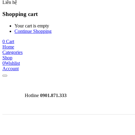
Liên hệ
Shopping cart
Your cart is empty
Continue Shopping
0
Cart
Home
Categories
Shop
0
Wishlist
Account
Hotline
0901.871.333