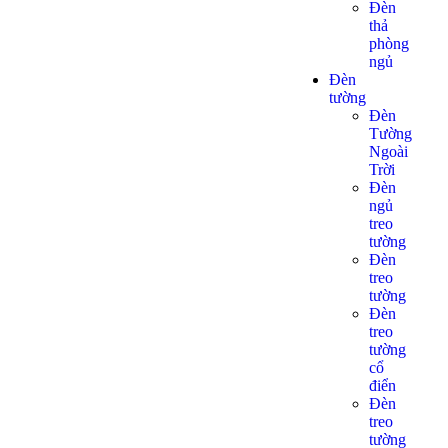
Đèn
thả
phòng
ngủ
Đèn
tường
Đèn
Tường
Ngoài
Trời
Đèn
ngủ
treo
tường
Đèn
treo
tường
Đèn
treo
tường
cổ
điển
Đèn
treo
tường