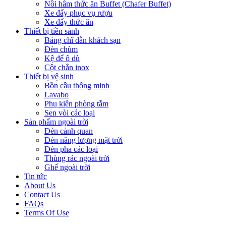
Nồi hâm thức ăn Buffet (Chafer Buffet)
Xe đẩy phục vụ rượu
Xe đẩy thức ăn
Thiết bị tiền sảnh
Bảng chĩ dẫn khách sạn
Đèn chùm
Kệ để ô dù
Cột chắn inox
Thiết bị vệ sinh
Bồn cầu thông minh
Lavabo
Phụ kiện phòng tắm
Sen vòi các loại
Sản phẩm ngoài trời
Đèn cảnh quan
Đèn năng lượng mặt trời
Đèn pha các loại
Thùng rác ngoài trời
Ghế ngoài trời
Tin tức
About Us
Contact Us
FAQs
Terms Of Use