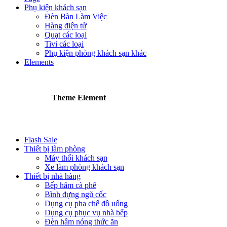
Phụ kiện khách sạn
Đèn Bàn Làm Việc
Hàng điện tử
Quạt các loại
Tivi các loại
Phụ kiện phòng khách sạn khác
Elements
Theme Element
Flash Sale
Thiết bị làm phòng
Máy thổi khách sạn
Xe làm phòng khách sạn
Thiết bị nhà hàng
Bếp hâm cà phê
Bình đựng ngũ cốc
Dụng cụ pha chế đồ uống
Dụng cụ phục vụ nhà bếp
Đèn hâm nóng thức ăn