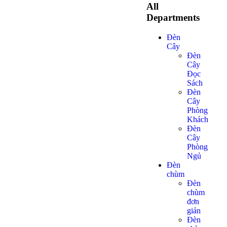
All
Departments
Đèn
Cây
Đèn
Cây
Đọc
Sách
Đèn
Cây
Phòng
Khách
Đèn
Cây
Phòng
Ngủ
Đèn
chùm
Đèn
chùm
đơn
giản
Đèn