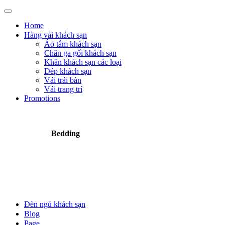
Home
Hàng vải khách sạn
Áo tắm khách sạn
Chăn ga gối khách sạn
Khăn khách sạn các loại
Dép khách sạn
Vải trải bàn
Vải trang trí
Promotions
Bedding
Đèn ngủ khách sạn
Blog
Page