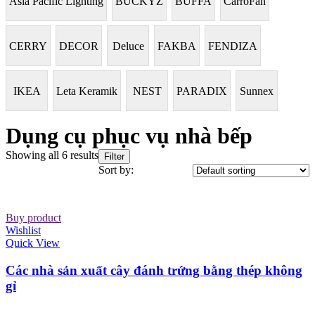
Asia Pacific Lighting
BUCKYZ
BUFFA
CarroFan
CERRY
DECOR
Deluce
FAKBA
FENDIZA
IKEA
Leta Keramik
NEST
PARADIX
Sunnex
Dụng cụ phục vụ nhà bếp
Showing all 6 results
Filter
Sort by:
Buy product
Wishlist
Quick View
Các nhà sản xuất cây đánh trứng bằng thép không
gỉ