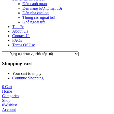
Đèn cảnh quan
Đèn năng lượng mặt trời
Đèn pha các loại
Thùng rác ngoài trời
Ghế ngoài trời
Tin tức
About Us
Contact Us
FAQs
Terms Of Use
Shopping cart
Your cart is empty
Continue Shopping
0
Cart
Home
Categories
Shop
0
Wishlist
Account