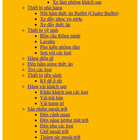
Xe làm phòng khách sạn
Thiết bị nhà hàng
Nồi hâm thức ăn Buffet (Chafer Buffet)
Xe đẩy phục vụ rượu
Xe đẩy thức ăn
Thiết bị vệ sinh
Bồn cầu thông minh
Lavabo
Phụ kiện phòng tắm
Sen vòi các loại
Hàng điện tử
Đèn hâm nóng thức ăn
Tivi các loại
Thiết bị tiền sảnh
Kệ để ô dù
Hàng vải khách sạn
Khăn khách sạn các loại
Vải trải bàn
Vải trang trí
Sản phẩm ngoài trời
Đèn cảnh quan
Đèn năng lượng mặt trời
Đèn pha các loại
Ghế ngoài trời
Thùng rác ngoài trời