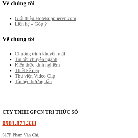
Về chúng tôi
Giới thiệu Hotelsuppliervn.com
Liên hệ – Góp ý
Về chúng tôi
Chương trình khuyến mãi
Tin tức chuyên ngành
Kiến thức kinh nghiệm
Thiết kế đẹp
Thư viện Video Clip
Tài liệu hướng dẫn
CTY TNHH GPCN TRI THỨC SỐ
0901.871.333
617F Phạm Văn Chí,