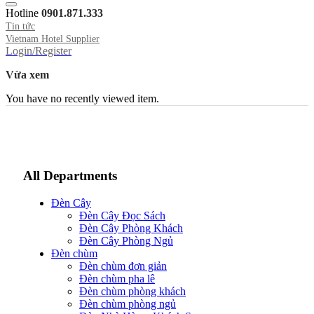
Hotline
0901.871.333
Tin tức
Vietnam Hotel Supplier
Login/Register
Vừa xem
You have no recently viewed item.
All Departments
Đèn Cây
Đèn Cây Đọc Sách
Đèn Cây Phòng Khách
Đèn Cây Phòng Ngủ
Đèn chùm
Đèn chùm đơn giản
Đèn chùm pha lê
Đèn chùm phòng khách
Đèn chùm phòng ngủ