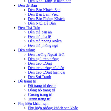
Đèn Nhà Hàng, Khách Sạn
Đèn để Bàn
Đèn Bàn Khách Sạn
Đèn Bàn Làm Việc
Đèn Bàn Phòng Khách
Đèn Ngủ Để Bàn
Đèn Thả Trần
Đèn thả bàn ăn
Đèn thả pha lê
Đèn thả phòng khách
Đèn thả phòng ngủ
Đèn tường
Đèn Tường Ngoài Trời
Đèn ngủ treo tường
Đèn treo tường
Đèn treo tường cổ điển
Đèn treo tường hiện đại
Đèn Soi Tranh
Đồ trang trí
Đồ trang trí decor
Đồng hồ trang trí
Gương trang trí
Tranh trang trí
Phụ kiện khách sạn
Phụ kiện phòng khách sạn khác