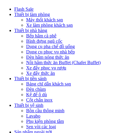
Flash Sale
Thiết bị làm phòng
Máy thổi khách sạn
Xe làm phòng khách sạn
Thiết bị nhà hàng
Bếp hâm cà phê
Bình đựng ngũ cốc
Dụng cụ pha chế đồ uống
Dụng cụ phục vụ nhà bếp
Đèn hâm nóng thức ăn
Nồi hâm thức ăn Buffet (Chafer Buffet)
Xe đẩy phục vụ rượu
Xe đẩy thức ăn
Thiết bị tiền sảnh
Bảng chĩ dẫn khách sạn
Đèn chùm
Kệ để ô dù
Cột chắn inox
Thiết bị vệ sinh
Bồn cầu thông minh
Lavabo
Phụ kiện phòng tắm
Sen vòi các loại
Sản phẩm ngoài trời