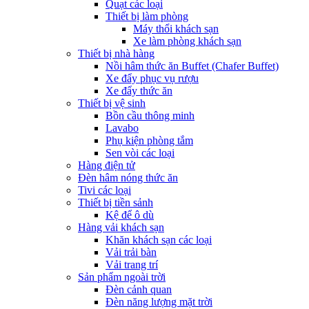
Quạt các loại
Thiết bị làm phòng
Máy thổi khách sạn
Xe làm phòng khách sạn
Thiết bị nhà hàng
Nồi hâm thức ăn Buffet (Chafer Buffet)
Xe đẩy phục vụ rượu
Xe đẩy thức ăn
Thiết bị vệ sinh
Bồn cầu thông minh
Lavabo
Phụ kiện phòng tắm
Sen vòi các loại
Hàng điện tử
Đèn hâm nóng thức ăn
Tivi các loại
Thiết bị tiền sảnh
Kệ để ô dù
Hàng vải khách sạn
Khăn khách sạn các loại
Vải trải bàn
Vải trang trí
Sản phẩm ngoài trời
Đèn cảnh quan
Đèn năng lượng mặt trời