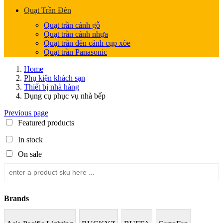
Quạt Trần Đèn
Quạt trần cánh gỗ
Quạt trần cánh nhựa
Quạt trần đèn cánh cụp xòe
Quạt trần Panasonic
Home
Phụ kiện khách sạn
Thiết bị nhà hàng
Dụng cụ phục vụ nhà bếp
Previous page
Featured products
In stock
On sale
Brands