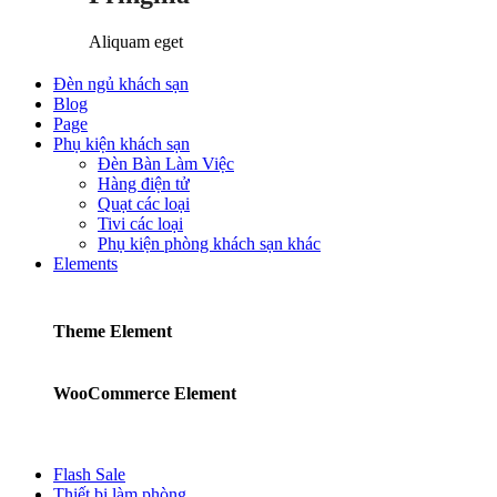
Aliquam eget
Đèn ngủ khách sạn
Blog
Page
Phụ kiện khách sạn
Đèn Bàn Làm Việc
Hàng điện tử
Quạt các loại
Tivi các loại
Phụ kiện phòng khách sạn khác
Elements
Theme Element
WooCommerce Element
Flash Sale
Thiết bị làm phòng