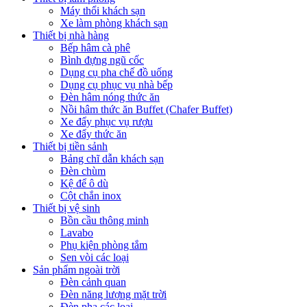
Máy thổi khách sạn
Xe làm phòng khách sạn
Thiết bị nhà hàng
Bếp hâm cà phê
Bình đựng ngũ cốc
Dụng cụ pha chế đồ uống
Dụng cụ phục vụ nhà bếp
Đèn hâm nóng thức ăn
Nồi hâm thức ăn Buffet (Chafer Buffet)
Xe đẩy phục vụ rượu
Xe đẩy thức ăn
Thiết bị tiền sảnh
Bảng chĩ dẫn khách sạn
Đèn chùm
Kệ để ô dù
Cột chắn inox
Thiết bị vệ sinh
Bồn cầu thông minh
Lavabo
Phụ kiện phòng tắm
Sen vòi các loại
Sản phẩm ngoài trời
Đèn cảnh quan
Đèn năng lượng mặt trời
Đèn pha các loại