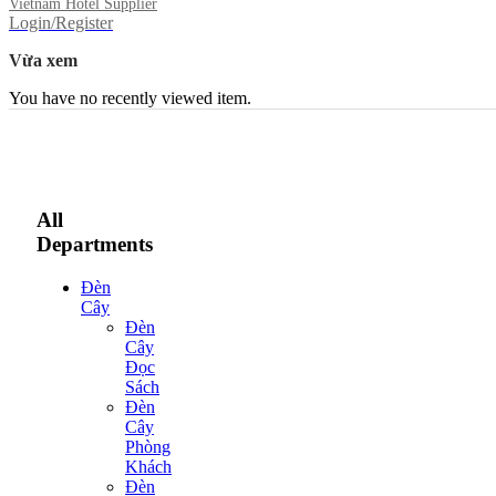
Vietnam Hotel Supplier
Login/Register
Vừa xem
You have no recently viewed item.
All
Departments
Đèn
Cây
Đèn
Cây
Đọc
Sách
Đèn
Cây
Phòng
Khách
Đèn