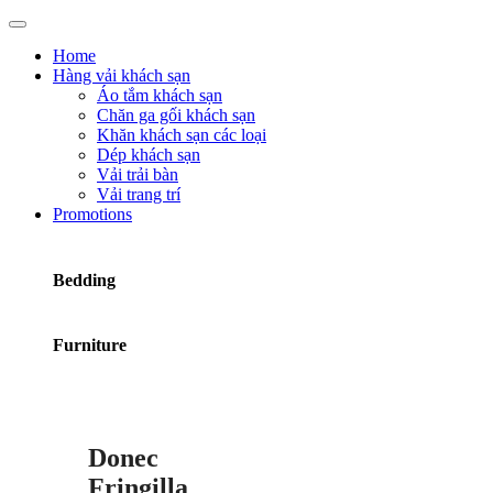
Home
Hàng vải khách sạn
Áo tắm khách sạn
Chăn ga gối khách sạn
Khăn khách sạn các loại
Dép khách sạn
Vải trải bàn
Vải trang trí
Promotions
Bedding
Furniture
Donec
Fringilla