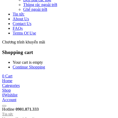
Thùng rác ngoài trời
Ghế ngoài trời
Tin tức
About Us
Contact Us
FAQs
Terms Of Use
Chương trình khuyến mãi
Shopping cart
Your cart is empty
Continue Shopping
0
Cart
Home
Categories
Shop
0
Wishlist
Account
Hotline
0901.871.333
Tin tức