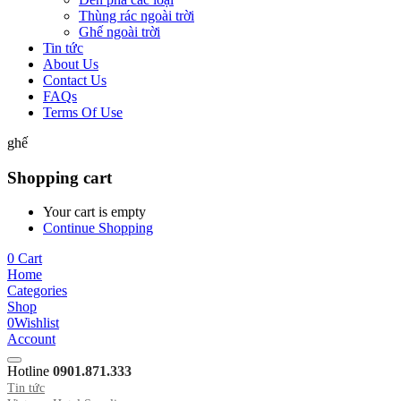
Thùng rác ngoài trời
Ghế ngoài trời
Tin tức
About Us
Contact Us
FAQs
Terms Of Use
ghế
Shopping cart
Your cart is empty
Continue Shopping
0
Cart
Home
Categories
Shop
0
Wishlist
Account
Hotline
0901.871.333
Tin tức