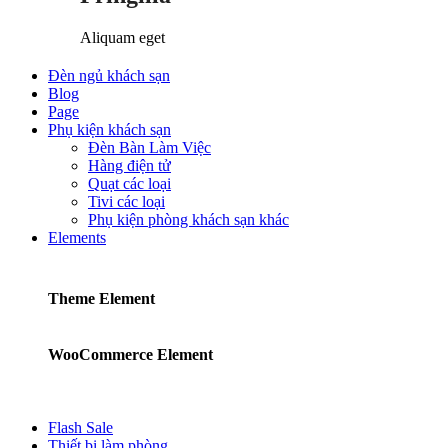
Aliquam eget
Đèn ngủ khách sạn
Blog
Page
Phụ kiện khách sạn
Đèn Bàn Làm Việc
Hàng điện tử
Quạt các loại
Tivi các loại
Phụ kiện phòng khách sạn khác
Elements
Theme Element
WooCommerce Element
Flash Sale
Thiết bị làm phòng