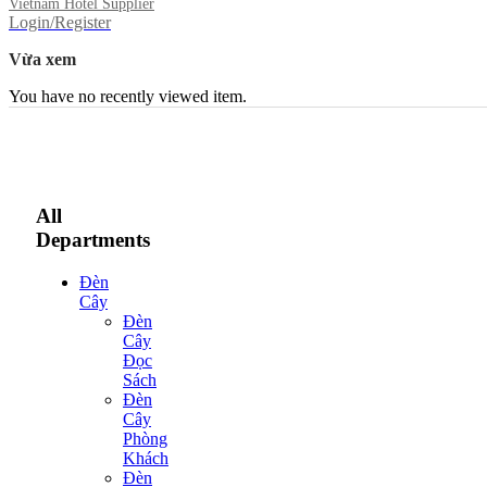
Vietnam Hotel Supplier
Login/Register
Vừa xem
You have no recently viewed item.
All
Departments
Đèn
Cây
Đèn
Cây
Đọc
Sách
Đèn
Cây
Phòng
Khách
Đèn