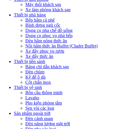
Máy thổi khách sạn
Xe làm phòng khách sạn
Thiết bị nhà hàng
Bếp hâm cà phê
Bình đựng ngũ cốc
Dụng cụ pha chế đồ uống
Dụng cụ phục vụ nhà bếp
Đèn hâm nóng thức ăn
Nồi hâm thức ăn Buffet (Chafer Buffet)
Xe đẩy phục vụ rượu
Xe đẩy thức ăn
Thiết bị tiền sảnh
Bảng chĩ dẫn khách sạn
Đèn chùm
Kệ để ô dù
Cột chắn inox
Thiết bị vệ sinh
Bồn cầu thông minh
Lavabo
Phụ kiện phòng tắm
Sen vòi các loại
Sản phẩm ngoài trời
Đèn cảnh quan
Đèn năng lượng mặt trời
Đèn pha các loại