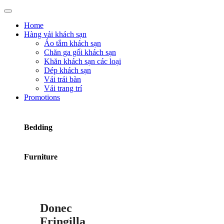
Home
Hàng vải khách sạn
Áo tắm khách sạn
Chăn ga gối khách sạn
Khăn khách sạn các loại
Dép khách sạn
Vải trải bàn
Vải trang trí
Promotions
Bedding
Furniture
Donec
Fringilla