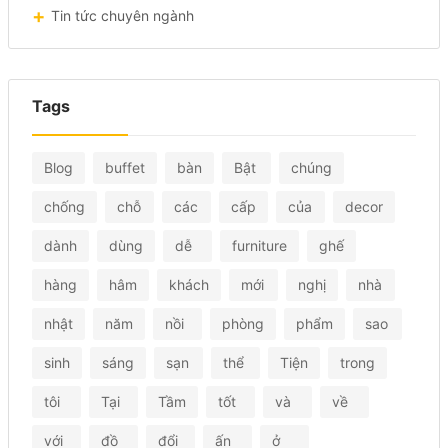
Tin tức chuyên ngành
Tags
Blog
buffet
bàn
Bật
chúng
chống
chỗ
các
cấp
của
decor
dành
dùng
dễ
furniture
ghế
hàng
hâm
khách
mới
nghị
nhà
nhật
năm
nồi
phòng
phẩm
sao
sinh
sáng
sạn
thể
Tiện
trong
tôi
Tại
Tầm
tốt
và
về
với
đồ
đổi
ấn
ở