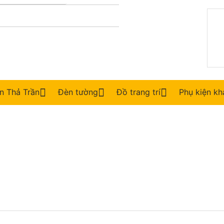
n Thả Trần
Đèn tường
Đồ trang trí
Phụ kiện k