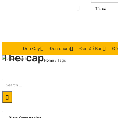
Đèn Cây
Đèn chùm
Đèn để Bàn
Đè
Thẻ:
cấp
Home
/
Tags
Blog Categories