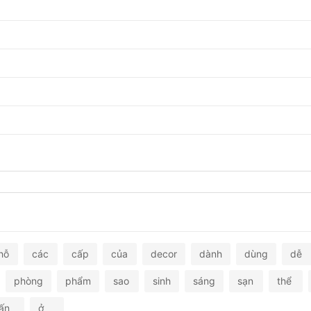
hỗ
các
cấp
của
decor
dành
dùng
dễ
phòng
phẩm
sao
sinh
sáng
sạn
thể
ấn
ở