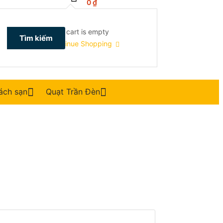
0
₫
Your cart is empty
Tìm kiếm
Continue Shopping
hách sạn
Quạt Trần Đèn