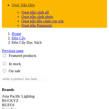
Quạt Trần Đèn
Quạt trần cánh gỗ
Quạt trần cánh nhựa
Quạt trần đèn cánh cụp xòe
Quạt trần Panasonic
Home
Đèn Cây
Đèn Cây Đọc Sách
Previous page
Featured products
In stock
On sale
Brands
Asia Pacific Lighting
BUCKYZ
BUFFA