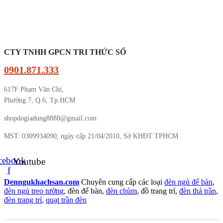
CTY TNHH GPCN TRI THỨC SỐ
0901.871.333
617F Phạm Văn Chí,
Phường 7, Q.6, Tp.HCM
shopdogiadung8888@gmail.com
MST: 0309934090, ngày cấp 21/04/2010, Sở KHĐT TPHCM
cebook-
Youtube
f
Denngukhachsan.com
Chuyên cung cấp các loại
đèn ngủ để bàn
,
đèn ngủ treo tường
, đèn để bàn,
đèn chùm
, đồ trang trí,
đèn thả trần
,
đèn trang trí
,
quạt trần đèn