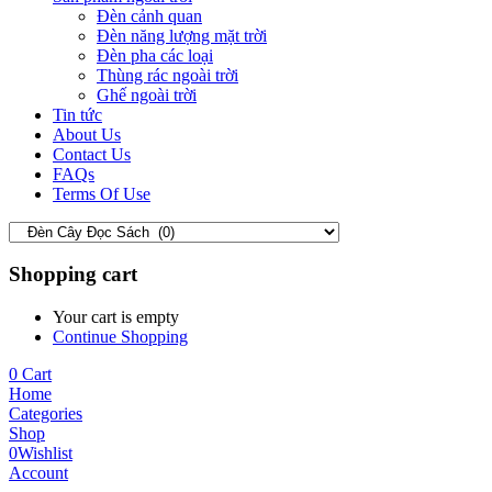
Đèn cảnh quan
Đèn năng lượng mặt trời
Đèn pha các loại
Thùng rác ngoài trời
Ghế ngoài trời
Tin tức
About Us
Contact Us
FAQs
Terms Of Use
Shopping cart
Your cart is empty
Continue Shopping
0
Cart
Home
Categories
Shop
0
Wishlist
Account