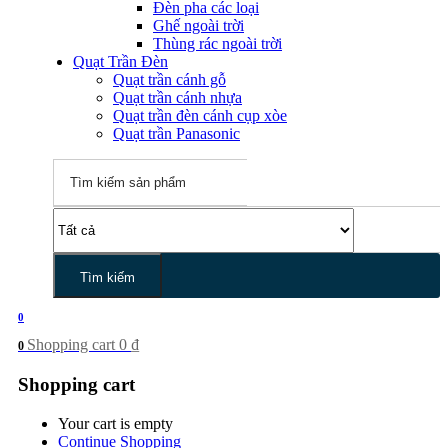
Đèn pha các loại
Ghế ngoài trời
Thùng rác ngoài trời
Quạt Trần Đèn
Quạt trần cánh gỗ
Quạt trần cánh nhựa
Quạt trần đèn cánh cụp xòe
Quạt trần Panasonic
Tìm kiếm
0
Shopping cart
0
₫
0
Shopping cart
Your cart is empty
Continue Shopping