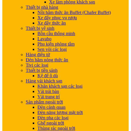
Xe làm phòng khách sạn
Thiết bị nhà hàng
Nồi hâm thức ăn Buffet (Chafer Buffet)
Xe đẩy phục vụ rượu
Xe đẩy thức ăn
Thiết bị vệ sinh
Bồn cầu thông minh
Lavabo
Phụ kiện phòng tắm
Sen vòi các loại
Hàng điện tử
Đèn hâm nóng thức ăn
Tivi các loại
Thiết bị tiền sảnh
Kệ để ô dù
Hàng vải khách sạn
Khăn khách sạn các loại
Vải trải bàn
Vải trang trí
Sản phẩm ngoài trời
Đèn cảnh quan
Đèn năng lượng mặt trời
Đèn pha các loại
Ghế ngoài trời
Thùng rác ngoài trời