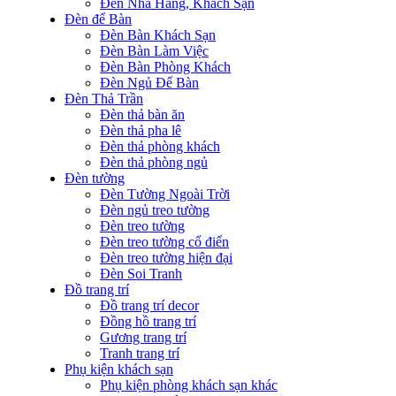
Đèn Nhà Hàng, Khách Sạn
Đèn để Bàn
Đèn Bàn Khách Sạn
Đèn Bàn Làm Việc
Đèn Bàn Phòng Khách
Đèn Ngủ Để Bàn
Đèn Thả Trần
Đèn thả bàn ăn
Đèn thả pha lê
Đèn thả phòng khách
Đèn thả phòng ngủ
Đèn tường
Đèn Tường Ngoài Trời
Đèn ngủ treo tường
Đèn treo tường
Đèn treo tường cổ điển
Đèn treo tường hiện đại
Đèn Soi Tranh
Đồ trang trí
Đồ trang trí decor
Đồng hồ trang trí
Gương trang trí
Tranh trang trí
Phụ kiện khách sạn
Phụ kiện phòng khách sạn khác