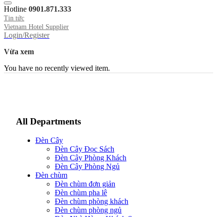
Hotline
0901.871.333
Tin tức
Vietnam Hotel Supplier
Login/Register
Vừa xem
You have no recently viewed item.
All Departments
Đèn Cây
Đèn Cây Đọc Sách
Đèn Cây Phòng Khách
Đèn Cây Phòng Ngủ
Đèn chùm
Đèn chùm đơn giản
Đèn chùm pha lê
Đèn chùm phòng khách
Đèn chùm phòng ngủ