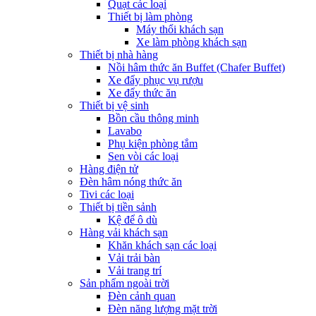
Quạt các loại
Thiết bị làm phòng
Máy thổi khách sạn
Xe làm phòng khách sạn
Thiết bị nhà hàng
Nồi hâm thức ăn Buffet (Chafer Buffet)
Xe đẩy phục vụ rượu
Xe đẩy thức ăn
Thiết bị vệ sinh
Bồn cầu thông minh
Lavabo
Phụ kiện phòng tắm
Sen vòi các loại
Hàng điện tử
Đèn hâm nóng thức ăn
Tivi các loại
Thiết bị tiền sảnh
Kệ để ô dù
Hàng vải khách sạn
Khăn khách sạn các loại
Vải trải bàn
Vải trang trí
Sản phẩm ngoài trời
Đèn cảnh quan
Đèn năng lượng mặt trời