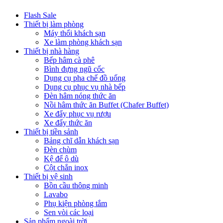
Flash Sale
Thiết bị làm phòng
Máy thổi khách sạn
Xe làm phòng khách sạn
Thiết bị nhà hàng
Bếp hâm cà phê
Bình đựng ngũ cốc
Dụng cụ pha chế đồ uống
Dụng cụ phục vụ nhà bếp
Đèn hâm nóng thức ăn
Nồi hâm thức ăn Buffet (Chafer Buffet)
Xe đẩy phục vụ rượu
Xe đẩy thức ăn
Thiết bị tiền sảnh
Bảng chĩ dẫn khách sạn
Đèn chùm
Kệ để ô dù
Cột chắn inox
Thiết bị vệ sinh
Bồn cầu thông minh
Lavabo
Phụ kiện phòng tắm
Sen vòi các loại
Sản phẩm ngoài trời