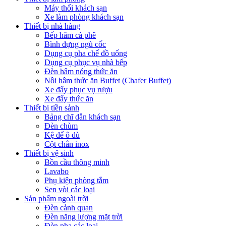
Máy thổi khách sạn
Xe làm phòng khách sạn
Thiết bị nhà hàng
Bếp hâm cà phê
Bình đựng ngũ cốc
Dụng cụ pha chế đồ uống
Dụng cụ phục vụ nhà bếp
Đèn hâm nóng thức ăn
Nồi hâm thức ăn Buffet (Chafer Buffet)
Xe đẩy phục vụ rượu
Xe đẩy thức ăn
Thiết bị tiền sảnh
Bảng chĩ dẫn khách sạn
Đèn chùm
Kệ để ô dù
Cột chắn inox
Thiết bị vệ sinh
Bồn cầu thông minh
Lavabo
Phụ kiện phòng tắm
Sen vòi các loại
Sản phẩm ngoài trời
Đèn cảnh quan
Đèn năng lượng mặt trời
Đèn pha các loại