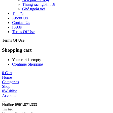
Thùng rác ngoài trời
Ghế ngoài trời
Tin tức
About Us
Contact Us
FAQs
Terms Of Use
Terms Of Use
Shopping cart
Your cart is empty
Continue Shopping
0
Cart
Home
Categories
Shop
0
Wishlist
Account
Hotline
0901.871.333
Tin tức