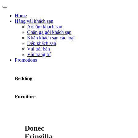
Home
Hàng vải khách sạn
Áo tắm khách sạn
Chăn ga gối khách sạn
Khăn khách sạn các loại
Dép khách sạn
Vải trải bàn
Vải trang trí
Promotions
Bedding
Furniture
Donec
Fringilla