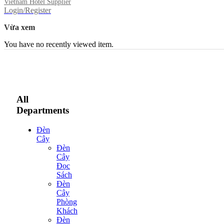
Vietnam Hotel Supplier
Login/Register
Vừa xem
You have no recently viewed item.
All
Departments
Đèn
Cây
Đèn
Cây
Đọc
Sách
Đèn
Cây
Phòng
Khách
Đèn