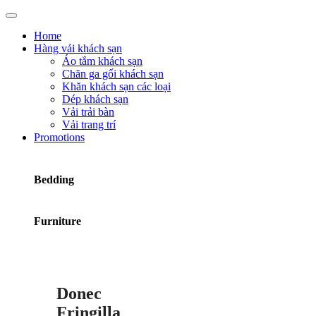
Home
Hàng vải khách sạn
Áo tắm khách sạn
Chăn ga gối khách sạn
Khăn khách sạn các loại
Dép khách sạn
Vải trải bàn
Vải trang trí
Promotions
Bedding
Furniture
Donec
Fringilla