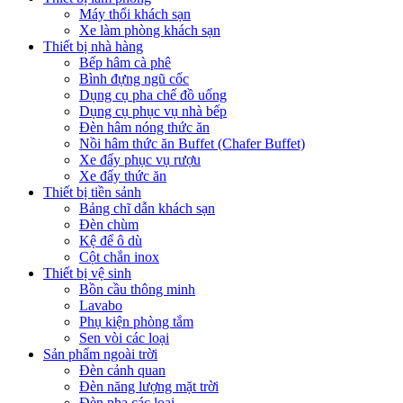
Máy thổi khách sạn
Xe làm phòng khách sạn
Thiết bị nhà hàng
Bếp hâm cà phê
Bình đựng ngũ cốc
Dụng cụ pha chế đồ uống
Dụng cụ phục vụ nhà bếp
Đèn hâm nóng thức ăn
Nồi hâm thức ăn Buffet (Chafer Buffet)
Xe đẩy phục vụ rượu
Xe đẩy thức ăn
Thiết bị tiền sảnh
Bảng chĩ dẫn khách sạn
Đèn chùm
Kệ để ô dù
Cột chắn inox
Thiết bị vệ sinh
Bồn cầu thông minh
Lavabo
Phụ kiện phòng tắm
Sen vòi các loại
Sản phẩm ngoài trời
Đèn cảnh quan
Đèn năng lượng mặt trời
Đèn pha các loại