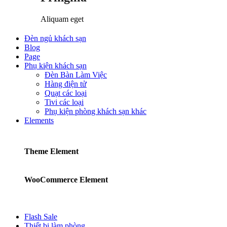
Aliquam eget
Đèn ngủ khách sạn
Blog
Page
Phụ kiện khách sạn
Đèn Bàn Làm Việc
Hàng điện tử
Quạt các loại
Tivi các loại
Phụ kiện phòng khách sạn khác
Elements
Theme Element
WooCommerce Element
Flash Sale
Thiết bị làm phòng