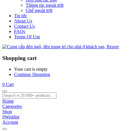
Thùng rác ngoài trời
Ghế ngoài trời
Tin tức
About Us
Contact Us
FAQs
Terms Of Use
Shopping cart
Your cart is empty
Continue Shopping
0
Cart
Home
Categories
Shop
0
Wishlist
Account