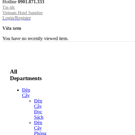
Hotline
0901.871.333
Tin tức
Vietnam Hotel Supplier
Login/Register
Vừa xem
You have no recently viewed item.
All
Departments
Đèn
Cây
Đèn
Cây
Đọc
Sách
Đèn
Cây
Phòng