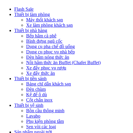
Flash Sale
Thiết bị làm phòng
Máy thổi khách sạn
Xe làm phòng khách sạn
Thiết bị nhà hàng
Bếp hâm cà phê
Bình đựng ngũ cốc
Dụng cụ pha chế đồ uống
Dụng cụ phục vụ nhà bếp
Đèn hâm nóng thức ăn
Nồi hâm thức ăn Buffet (Chafer Buffet)
Xe đẩy phục vụ rượu
Xe đẩy thức ăn
Thiết bị tiền sảnh
Bảng chĩ dẫn khách sạn
Đèn chùm
Kệ để ô dù
Cột chắn inox
Thiết bị vệ sinh
Bồn cầu thông minh
Lavabo
Phụ kiện phòng tắm
Sen vòi các loại
Sản phẩm ngoài trời