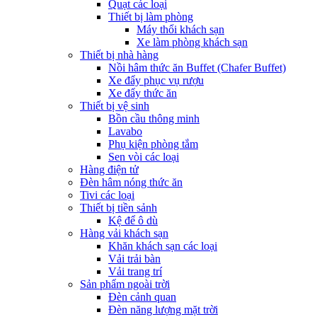
Quạt các loại
Thiết bị làm phòng
Máy thổi khách sạn
Xe làm phòng khách sạn
Thiết bị nhà hàng
Nồi hâm thức ăn Buffet (Chafer Buffet)
Xe đẩy phục vụ rượu
Xe đẩy thức ăn
Thiết bị vệ sinh
Bồn cầu thông minh
Lavabo
Phụ kiện phòng tắm
Sen vòi các loại
Hàng điện tử
Đèn hâm nóng thức ăn
Tivi các loại
Thiết bị tiền sảnh
Kệ để ô dù
Hàng vải khách sạn
Khăn khách sạn các loại
Vải trải bàn
Vải trang trí
Sản phẩm ngoài trời
Đèn cảnh quan
Đèn năng lượng mặt trời