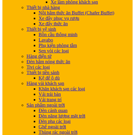
Xe làm phòng khách sạn
Thiết bị nhà hàng
Nồi hâm thức ăn Buffet (Chafer Buffet)
Xe đẩy phục vụ rượu
Xe đẩy thức ăn
Thiết bị vệ sinh
Bồn cầu thông minh
Lavabo
Phụ kiện phòng tắm
Sen vòi các loại
Hàng điện tử
Đèn hâm nóng thức ăn
Tivi các loại
Thiết bị tiền sảnh
Kệ để ô dù
Hàng vải khách sạn
Khăn khách sạn các loại
Vải trải bàn
Vải trang trí
Sản phẩm ngoài trời
Đèn cảnh quan
Đèn năng lượng mặt trời
Đèn pha các loại
Ghế ngoài trời
Thùng rác ngoài trời