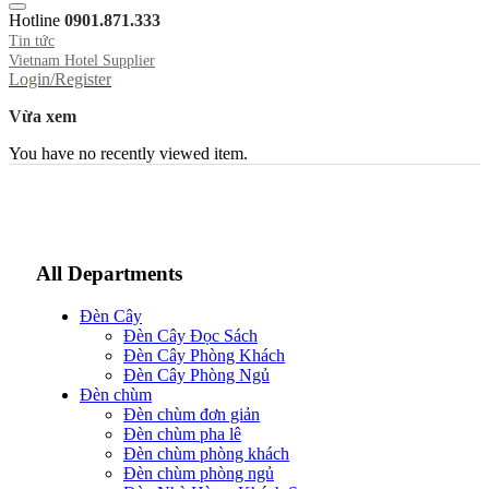
Hotline
0901.871.333
Tin tức
Vietnam Hotel Supplier
Login/Register
Vừa xem
You have no recently viewed item.
All Departments
Đèn Cây
Đèn Cây Đọc Sách
Đèn Cây Phòng Khách
Đèn Cây Phòng Ngủ
Đèn chùm
Đèn chùm đơn giản
Đèn chùm pha lê
Đèn chùm phòng khách
Đèn chùm phòng ngủ