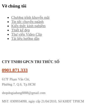
Về chúng tôi
Chương trình khuyến mãi
Tin tức chuyên ngành
Kiến thức kinh nghiệm
Thiết kế đẹp
Thư viện Video Clip
Tài liệu hướng dẫn
CTY TNHH GPCN TRI THỨC SỐ
0901.871.333
617F Phạm Văn Chí,
Phường 7, Q.6, Tp.HCM
shopdogiadung8888@gmail.com
MST: 0309934090, ngày cấp 21/04/2010, Sở KHĐT TPHCM