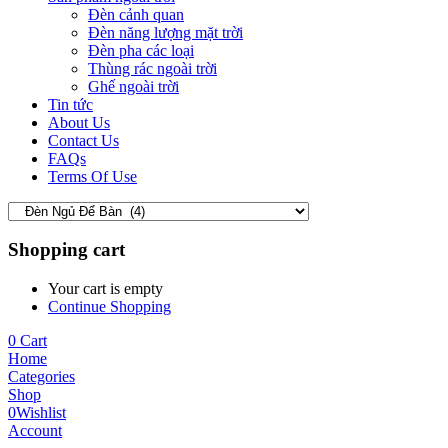
Đèn cảnh quan
Đèn năng lượng mặt trời
Đèn pha các loại
Thùng rác ngoài trời
Ghế ngoài trời
Tin tức
About Us
Contact Us
FAQs
Terms Of Use
Shopping cart
Your cart is empty
Continue Shopping
0
Cart
Home
Categories
Shop
0
Wishlist
Account