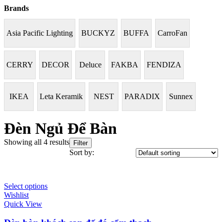
Brands
Asia Pacific Lighting
BUCKYZ
BUFFA
CarroFan
CERRY
DECOR
Deluce
FAKBA
FENDIZA
IKEA
Leta Keramik
NEST
PARADIX
Sunnex
Đèn Ngủ Để Bàn
Showing all 4 results
Filter
Sort by:
Select options
Wishlist
Quick View