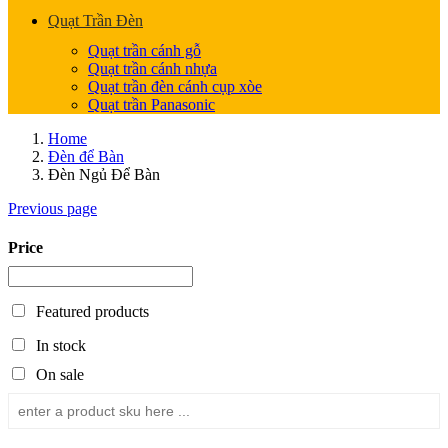
Quạt Trần Đèn
Quạt trần cánh gỗ
Quạt trần cánh nhựa
Quạt trần đèn cánh cụp xòe
Quạt trần Panasonic
Home
Đèn để Bàn
Đèn Ngủ Để Bàn
Previous page
Price
Featured products
In stock
On sale