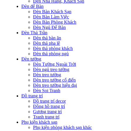
Đèn Nhà Hàng, Khách Sạn
Đèn để Bàn
Đèn Bàn Khách Sạn
Đèn Bàn Làm Việc
Đèn Bàn Phòng Khách
Đèn Ngủ Để Bàn
Đèn Thả Trần
Đèn thả bàn ăn
Đèn thả pha lê
Đèn thả phòng khách
Đèn thả phòng ngủ
Đèn tường
Đèn Tường Ngoài Trời
Đèn ngủ treo tường
Đèn treo tường
Đèn treo tường cổ điển
Đèn treo tường hiện đại
Đèn Soi Tranh
Đồ trang trí
Đồ trang trí decor
Đồng hồ trang trí
Gương trang trí
Tranh trang trí
Phụ kiện khách sạn
Phụ kiện phòng khách sạn khác