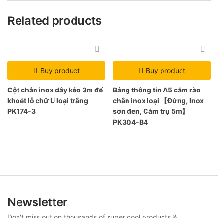
Related products
Buy product
Buy product
Cột chắn inox dây kéo 3m đế
Bảng thông tin A5 cắm rào
khoét lỗ chữ U loại trắng
chắn inox loại 【Đứng, Inox
PK174-3
sơn đen, Cắm trụ 5m】
PK304-B4
Newsletter
Don't miss out on thousands of super cool products &