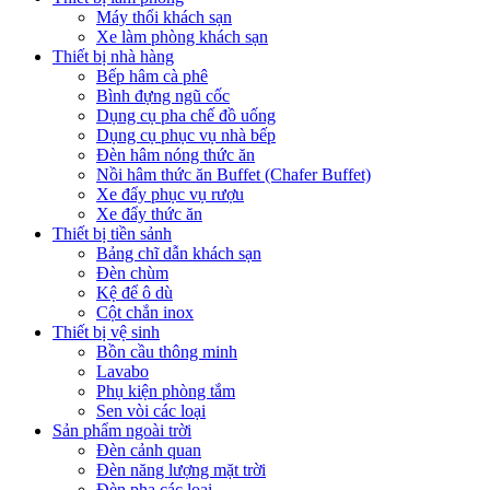
Máy thổi khách sạn
Xe làm phòng khách sạn
Thiết bị nhà hàng
Bếp hâm cà phê
Bình đựng ngũ cốc
Dụng cụ pha chế đồ uống
Dụng cụ phục vụ nhà bếp
Đèn hâm nóng thức ăn
Nồi hâm thức ăn Buffet (Chafer Buffet)
Xe đẩy phục vụ rượu
Xe đẩy thức ăn
Thiết bị tiền sảnh
Bảng chĩ dẫn khách sạn
Đèn chùm
Kệ để ô dù
Cột chắn inox
Thiết bị vệ sinh
Bồn cầu thông minh
Lavabo
Phụ kiện phòng tắm
Sen vòi các loại
Sản phẩm ngoài trời
Đèn cảnh quan
Đèn năng lượng mặt trời
Đèn pha các loại