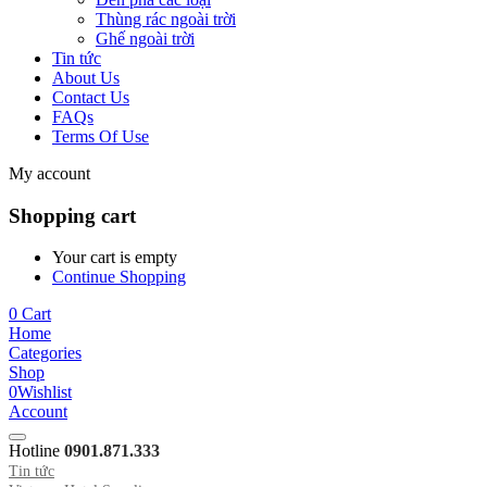
Thùng rác ngoài trời
Ghế ngoài trời
Tin tức
About Us
Contact Us
FAQs
Terms Of Use
My account
Shopping cart
Your cart is empty
Continue Shopping
0
Cart
Home
Categories
Shop
0
Wishlist
Account
Hotline
0901.871.333
Tin tức