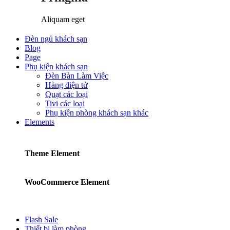
Aliquam eget
Đèn ngủ khách sạn
Blog
Page
Phụ kiện khách sạn
Đèn Bàn Làm Việc
Hàng điện tử
Quạt các loại
Tivi các loại
Phụ kiện phòng khách sạn khác
Elements
Theme Element
WooCommerce Element
Flash Sale
Thiết bị làm phòng