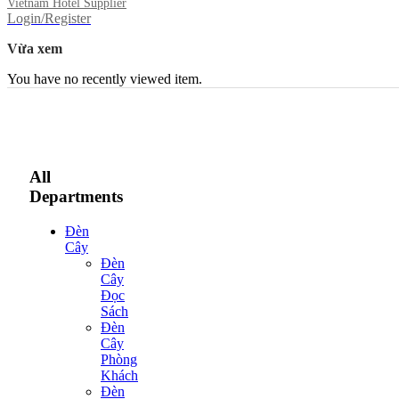
Vietnam Hotel Supplier
Login/Register
Vừa xem
You have no recently viewed item.
All
Departments
Đèn
Cây
Đèn
Cây
Đọc
Sách
Đèn
Cây
Phòng
Khách
Đèn