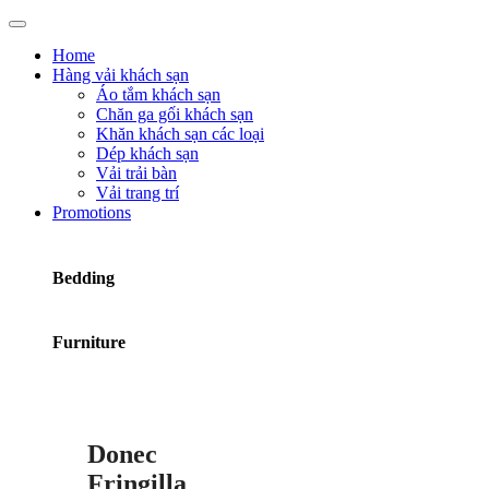
Home
Hàng vải khách sạn
Áo tắm khách sạn
Chăn ga gối khách sạn
Khăn khách sạn các loại
Dép khách sạn
Vải trải bàn
Vải trang trí
Promotions
Bedding
Furniture
Donec
Fringilla