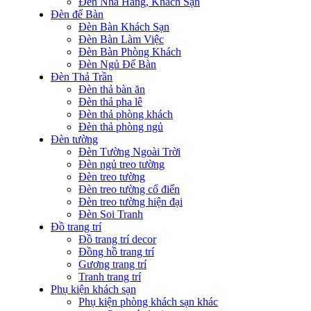
Đèn Nhà Hàng, Khách Sạn
Đèn để Bàn
Đèn Bàn Khách Sạn
Đèn Bàn Làm Việc
Đèn Bàn Phòng Khách
Đèn Ngủ Để Bàn
Đèn Thả Trần
Đèn thả bàn ăn
Đèn thả pha lê
Đèn thả phòng khách
Đèn thả phòng ngủ
Đèn tường
Đèn Tường Ngoài Trời
Đèn ngủ treo tường
Đèn treo tường
Đèn treo tường cổ điển
Đèn treo tường hiện đại
Đèn Soi Tranh
Đồ trang trí
Đồ trang trí decor
Đồng hồ trang trí
Gương trang trí
Tranh trang trí
Phụ kiện khách sạn
Phụ kiện phòng khách sạn khác