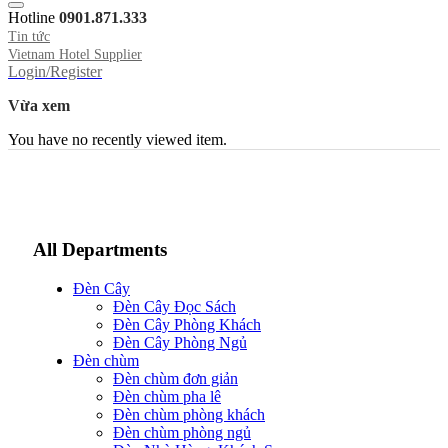
Hotline
0901.871.333
Tin tức
Vietnam Hotel Supplier
Login/Register
Vừa xem
You have no recently viewed item.
All Departments
Đèn Cây
Đèn Cây Đọc Sách
Đèn Cây Phòng Khách
Đèn Cây Phòng Ngủ
Đèn chùm
Đèn chùm đơn giản
Đèn chùm pha lê
Đèn chùm phòng khách
Đèn chùm phòng ngủ