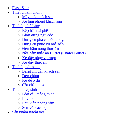
Flash Sale
Thiết bị làm phòng
Máy thổi khách sạn
Xe làm phòng khách sạn
Thiết bị nhà hàng
Bếp hâm cà phê
Bình đựng ngũ cốc
Dụng cụ pha chế đồ uống
Dụng cụ phục vụ nhà bếp
Đèn hâm nóng thức ăn
Nồi hâm thức ăn Buffet (Chafer Buffet)
Xe đẩy phục vụ rượu
Xe đẩy thức ăn
Thiết bị tiền sảnh
Bảng chĩ dẫn khách sạn
Đèn chùm
Kệ để ô dù
Cột chắn inox
Thiết bị vệ sinh
Bồn cầu thông minh
Lavabo
Phụ kiện phòng tắm
Sen vòi các loại
Sản phẩm ngoài trời