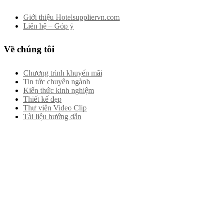
Giới thiệu Hotelsuppliervn.com
Liên hệ – Góp ý
Về chúng tôi
Chương trình khuyến mãi
Tin tức chuyên ngành
Kiến thức kinh nghiệm
Thiết kế đẹp
Thư viện Video Clip
Tài liệu hướng dẫn