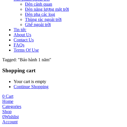
Đèn cảnh quan
Đèn năng lượng mặt trời
Đèn pha các loại
Thùng rác ngoài trời
Ghế ngoài trời
Tin tức
About Us
Contact Us
FAQs
Terms Of Use
Tagged: "Bảo hành 1 năm"
Shopping cart
Your cart is empty
Continue Shopping
0
Cart
Home
Categories
Shop
0
Wishlist
Account