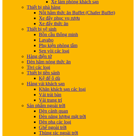
Xe làm phòng khách sạn
Thiết bị nhà hàng
Nồi hâm thức ăn Buffet (Chafer Buffet)
Xe đẩy phục vụ rượu
Xe đẩy thức ăn
Thiết bị vệ sinh
Bồn cầu thông minh
Lavabo
Phụ kiện phòng tắm
Sen vòi các loại
Hàng điện tử
Đèn hâm nóng thức ăn
Tivi các loại
Thiết bị tiền sảnh
Kệ để ô dù
Hàng vải khách sạn
Khăn khách sạn các loại
Vải trải bàn
Vải trang trí
Sản phẩm ngoài trời
Đèn cảnh quan
Đèn năng lượng mặt trời
Đèn pha các loại
Ghế ngoài trời
Thùng rác ngoài trời