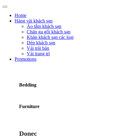
Home
Hàng vải khách sạn
Áo tắm khách sạn
Chăn ga gối khách sạn
Khăn khách sạn các loại
Dép khách sạn
Vải trải bàn
Vải trang trí
Promotions
Bedding
Furniture
Donec