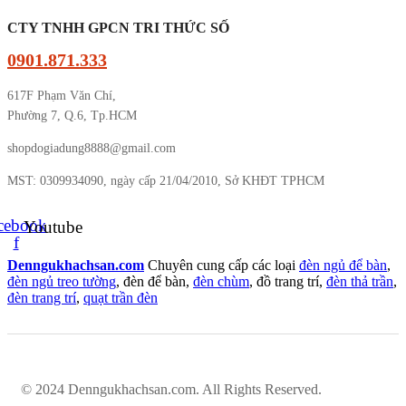
CTY TNHH GPCN TRI THỨC SỐ
0901.871.333
617F Phạm Văn Chí,
Phường 7, Q.6, Tp.HCM
shopdogiadung8888@gmail.com
MST: 0309934090, ngày cấp 21/04/2010, Sở KHĐT TPHCM
cebook-
Youtube
f
Denngukhachsan.com
Chuyên cung cấp các loại
đèn ngủ để bàn
,
đèn ngủ treo tường
, đèn để bàn,
đèn chùm
, đồ trang trí,
đèn thả trần
,
đèn trang trí
,
quạt trần đèn
© 2024 Denngukhachsan.com. All Rights Reserved.