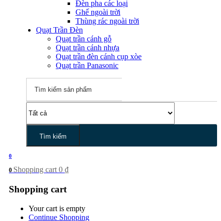
Đèn pha các loại
Ghế ngoài trời
Thùng rác ngoài trời
Quạt Trần Đèn
Quạt trần cánh gỗ
Quạt trần cánh nhựa
Quạt trần đèn cánh cụp xòe
Quạt trần Panasonic
Tìm kiếm
0
Shopping cart
0
₫
0
Shopping cart
Your cart is empty
Continue Shopping