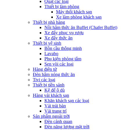
Quạt các loại
Thiết bị làm phòng
Máy thổi khách sạn
Xe làm phòng khách sạn
Thiết bị nhà hàng
Nồi hâm thức ăn Buffet (Chafer Buffet)
Xe đẩy phục vụ rượu
Xe đẩy thức ăn
Thiết bị vệ sinh
Bồn cầu thông minh
Lavabo
Phụ kiện phòng tắm
Sen vòi các loại
Hàng điện tử
Đèn hâm nóng thức ăn
Tivi các loại
Thiết bị tiền sảnh
Kệ để ô dù
Hàng vải khách sạn
Khăn khách sạn các loại
Vải trải bàn
Vải trang trí
Sản phẩm ngoài trời
Đèn cảnh quan
Đèn năng lượng mặt trời