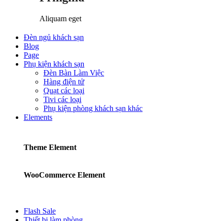
Aliquam eget
Đèn ngủ khách sạn
Blog
Page
Phụ kiện khách sạn
Đèn Bàn Làm Việc
Hàng điện tử
Quạt các loại
Tivi các loại
Phụ kiện phòng khách sạn khác
Elements
Theme Element
WooCommerce Element
Flash Sale
Thiết bị làm phòng