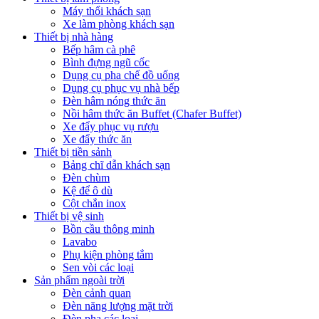
Máy thổi khách sạn
Xe làm phòng khách sạn
Thiết bị nhà hàng
Bếp hâm cà phê
Bình đựng ngũ cốc
Dụng cụ pha chế đồ uống
Dụng cụ phục vụ nhà bếp
Đèn hâm nóng thức ăn
Nồi hâm thức ăn Buffet (Chafer Buffet)
Xe đẩy phục vụ rượu
Xe đẩy thức ăn
Thiết bị tiền sảnh
Bảng chĩ dẫn khách sạn
Đèn chùm
Kệ để ô dù
Cột chắn inox
Thiết bị vệ sinh
Bồn cầu thông minh
Lavabo
Phụ kiện phòng tắm
Sen vòi các loại
Sản phẩm ngoài trời
Đèn cảnh quan
Đèn năng lượng mặt trời
Đèn pha các loại