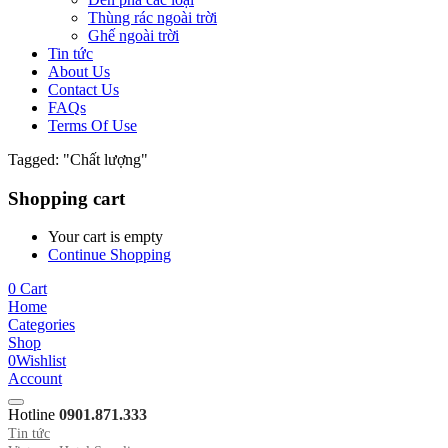
Thùng rác ngoài trời
Ghế ngoài trời
Tin tức
About Us
Contact Us
FAQs
Terms Of Use
Tagged: "Chất lượng"
Shopping cart
Your cart is empty
Continue Shopping
0
Cart
Home
Categories
Shop
0
Wishlist
Account
Hotline
0901.871.333
Tin tức