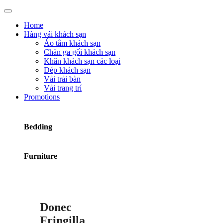
Home
Hàng vải khách sạn
Áo tắm khách sạn
Chăn ga gối khách sạn
Khăn khách sạn các loại
Dép khách sạn
Vải trải bàn
Vải trang trí
Promotions
Bedding
Furniture
Donec
Fringilla