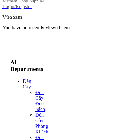
Vietnam Hotel Supplier
Login/Register
Vừa xem
You have no recently viewed item.
All
Departments
Đèn
Cây
Đèn
Cây
Đọc
Sách
Đèn
Cây
Phòng
Khách
Đèn