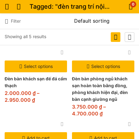
0
Tagged: "đèn trang trí nội thất"
Filter
Showing all 5 results
Select options
Select options
Đèn bàn khách sạn đế đá cẩm
Đèn bàn phòng ngủ khách
thạch
sạn hoàn toàn bằng đồng,
phòng khách hiện đại, đèn
2.000.000
₫
–
bàn cạnh giường ngủ
2.950.000
₫
3.750.000
₫
–
4.700.000
₫
Add to cart
Add to cart