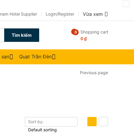
Vừa xem
tnam Hotel Supplier
Login/Register
Shopping cart
0
0
Tìm kiếm
0
₫
h sạn
Quạt Trần Đèn
Previous page
Sort by: