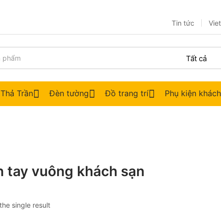
Tin tức
Vie
 Thả Trần
Đèn tường
Đồ trang trí
Phụ kiện khác
 tay vuông khách sạn
he single result