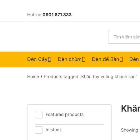
Hotline
0901.871.333
Đèn Cây
Đèn chùm
Đèn để Bàn
Đèn
Home
Products tagged “Khăn tay vuông khách sạn”
Khăn
Featured products
In stock
Showing t