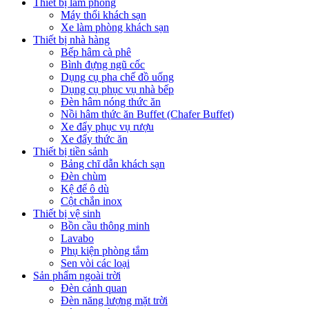
Thiết bị làm phòng
Máy thổi khách sạn
Xe làm phòng khách sạn
Thiết bị nhà hàng
Bếp hâm cà phê
Bình đựng ngũ cốc
Dụng cụ pha chế đồ uống
Dụng cụ phục vụ nhà bếp
Đèn hâm nóng thức ăn
Nồi hâm thức ăn Buffet (Chafer Buffet)
Xe đẩy phục vụ rượu
Xe đẩy thức ăn
Thiết bị tiền sảnh
Bảng chĩ dẫn khách sạn
Đèn chùm
Kệ để ô dù
Cột chắn inox
Thiết bị vệ sinh
Bồn cầu thông minh
Lavabo
Phụ kiện phòng tắm
Sen vòi các loại
Sản phẩm ngoài trời
Đèn cảnh quan
Đèn năng lượng mặt trời