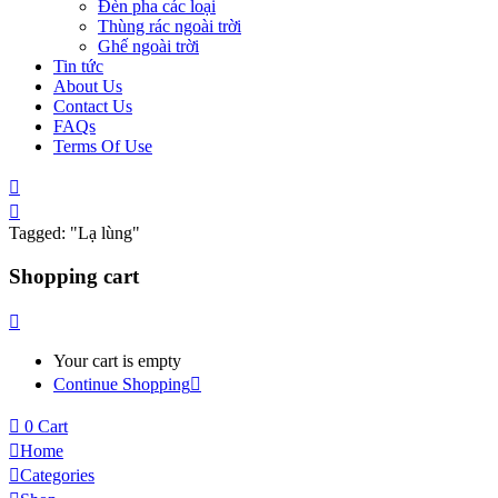
Đèn pha các loại
Thùng rác ngoài trời
Ghế ngoài trời
Tin tức
About Us
Contact Us
FAQs
Terms Of Use
Tagged: "Lạ lùng"
Shopping cart
Your cart is empty
Continue Shopping
0
Cart
Home
Categories