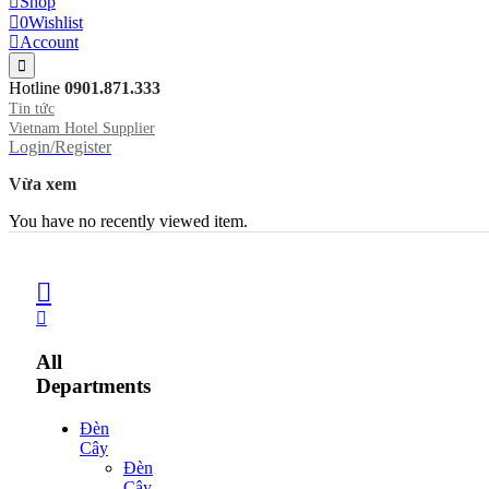
Shop
0
Wishlist
Account
Hotline
0901.871.333
Tin tức
Vietnam Hotel Supplier
Login/Register
Vừa xem
You have no recently viewed item.
All
Departments
Đèn
Cây
Đèn
Cây