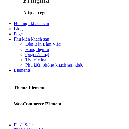
Fringilla
Aliquam eget
Đèn ngủ khách sạn
Blog
Page
Phụ kiện khách sạn
Đèn Bàn Làm Việc
Hàng điện tử
Quạt các loại
Tivi các loại
Phụ kiện phòng khách sạn khác
Elements
Theme Element
WooCommerce Element
Flash Sale