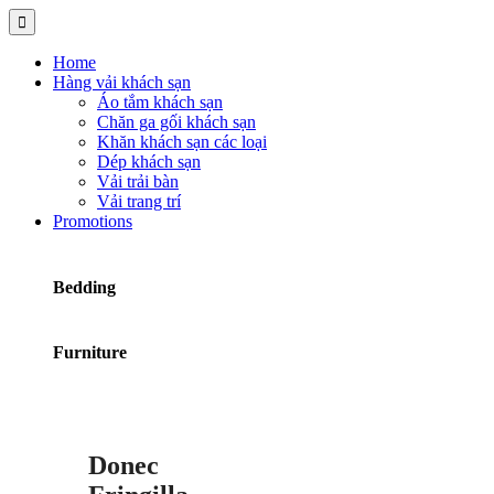
Home
Hàng vải khách sạn
Áo tắm khách sạn
Chăn ga gối khách sạn
Khăn khách sạn các loại
Dép khách sạn
Vải trải bàn
Vải trang trí
Promotions
Bedding
Furniture
Donec