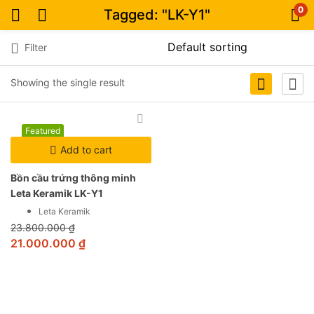
0
Tagged: "LK-Y1"
Filter
Showing the single result
Featured
-12%
Add to cart
Bồn cầu trứng thông minh
Leta Keramik LK-Y1
Leta Keramik
23.800.000
₫
21.000.000
₫