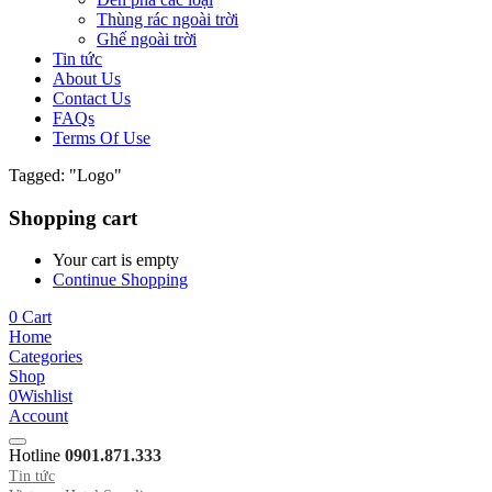
Thùng rác ngoài trời
Ghế ngoài trời
Tin tức
About Us
Contact Us
FAQs
Terms Of Use
Tagged: "Logo"
Shopping cart
Your cart is empty
Continue Shopping
0
Cart
Home
Categories
Shop
0
Wishlist
Account
Hotline
0901.871.333
Tin tức