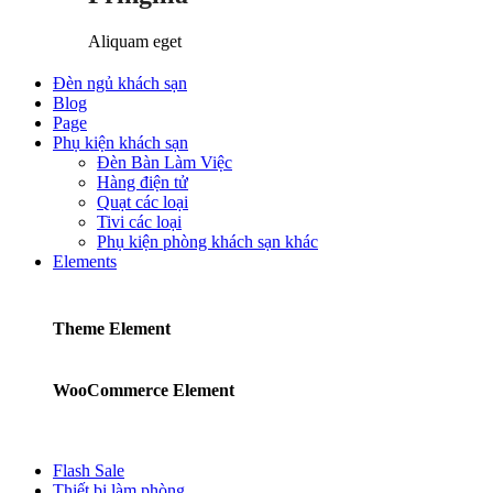
Aliquam eget
Đèn ngủ khách sạn
Blog
Page
Phụ kiện khách sạn
Đèn Bàn Làm Việc
Hàng điện tử
Quạt các loại
Tivi các loại
Phụ kiện phòng khách sạn khác
Elements
Theme Element
WooCommerce Element
Flash Sale
Thiết bị làm phòng