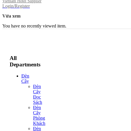
Vietnam Hotel Supplier
Login/Register
Vừa xem
You have no recently viewed item.
All
Departments
Đèn
Cây
Đèn
Cây
Đọc
Sách
Đèn
Cây
Phòng
Khách
Đèn