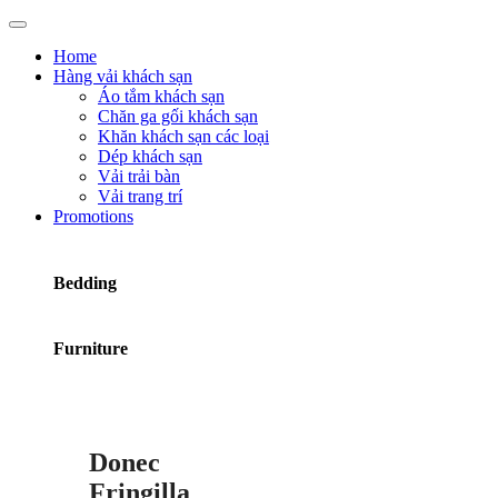
Home
Hàng vải khách sạn
Áo tắm khách sạn
Chăn ga gối khách sạn
Khăn khách sạn các loại
Dép khách sạn
Vải trải bàn
Vải trang trí
Promotions
Bedding
Furniture
Donec
Fringilla