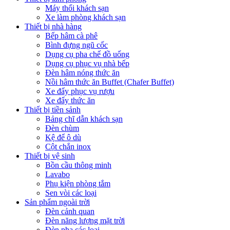
Máy thổi khách sạn
Xe làm phòng khách sạn
Thiết bị nhà hàng
Bếp hâm cà phê
Bình đựng ngũ cốc
Dụng cụ pha chế đồ uống
Dụng cụ phục vụ nhà bếp
Đèn hâm nóng thức ăn
Nồi hâm thức ăn Buffet (Chafer Buffet)
Xe đẩy phục vụ rượu
Xe đẩy thức ăn
Thiết bị tiền sảnh
Bảng chĩ dẫn khách sạn
Đèn chùm
Kệ để ô dù
Cột chắn inox
Thiết bị vệ sinh
Bồn cầu thông minh
Lavabo
Phụ kiện phòng tắm
Sen vòi các loại
Sản phẩm ngoài trời
Đèn cảnh quan
Đèn năng lượng mặt trời
Đèn pha các loại