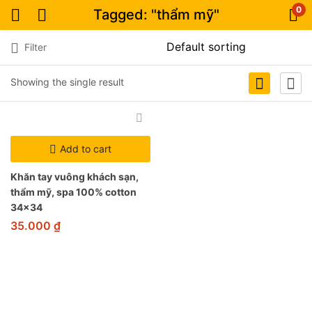
0
Tagged: "thẩm mỹ"
Filter
Showing the single result
Add to cart
Khăn tay vuông khách sạn,
thẩm mỹ, spa 100% cotton
34×34
35.000
₫