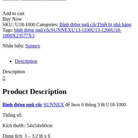
đựng
ngũ
cốc
Add to cart
SUNNEX
Buy Now
đế
SKU:
U18-1000
Categories:
Bình đựng ngũ cốc
Thiết bị nhà hàng
Inox
Tags:
bình đựng ngũ cốc
SUNNEX
U13-1100
U13-1200
U18-
6
1000
X23577X3
thùng
Nhãn hiệu:
Sunnex
3
lít
U18-
Description
1000
quantity
Description
Product Description
Bình đựng ngũ cốc
SUNNEX
đế Inox 6 thùng 3 lít U18-1000
Thông số:
Kích thước: 54x54x60cm
Dung tích: 3 – 3.2 lít x 6