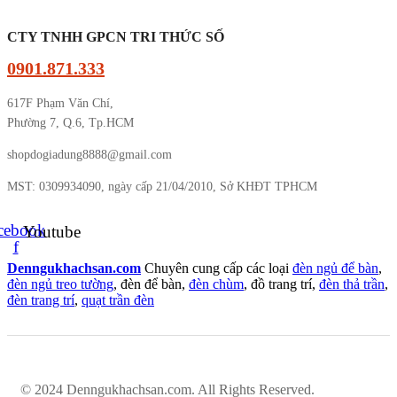
CTY TNHH GPCN TRI THỨC SỐ
0901.871.333
617F Phạm Văn Chí,
Phường 7, Q.6, Tp.HCM
shopdogiadung8888@gmail.com
MST: 0309934090, ngày cấp 21/04/2010, Sở KHĐT TPHCM
cebook-
Youtube
f
Denngukhachsan.com
Chuyên cung cấp các loại
đèn ngủ để bàn
,
đèn ngủ treo tường
, đèn để bàn,
đèn chùm
, đồ trang trí,
đèn thả trần
,
đèn trang trí
,
quạt trần đèn
© 2024 Denngukhachsan.com. All Rights Reserved.