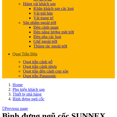
Hàng vải khách sạn
Khăn khách sạn các loại
Vải trải bàn
Vải trang trí
Sản phẩm ngoài trời
Đèn cảnh quan
Đèn năng lượng mặt trời
Đèn pha các loại
Ghế ngoài trời
Thùng rác ngoài trời
Quạt Trần Đèn
Quạt trần cánh gỗ
Quạt trần cánh nhựa
Quạt trần đèn cánh cụp xòe
Quạt trần Panasonic
Home
Phụ kiện khách sạn
Thiết bị nhà hàng
Bình đựng ngũ cốc
Previous page
Bình đựng ngũ cốc SUNNEX