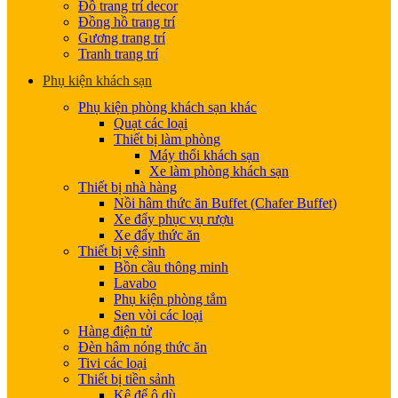
Đồ trang trí decor
Đồng hồ trang trí
Gương trang trí
Tranh trang trí
Phụ kiện khách sạn
Phụ kiện phòng khách sạn khác
Quạt các loại
Thiết bị làm phòng
Máy thổi khách sạn
Xe làm phòng khách sạn
Thiết bị nhà hàng
Nồi hâm thức ăn Buffet (Chafer Buffet)
Xe đẩy phục vụ rượu
Xe đẩy thức ăn
Thiết bị vệ sinh
Bồn cầu thông minh
Lavabo
Phụ kiện phòng tắm
Sen vòi các loại
Hàng điện tử
Đèn hâm nóng thức ăn
Tivi các loại
Thiết bị tiền sảnh
Kệ để ô dù