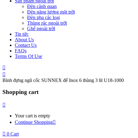
Sản phẩm ngoài trời
Đèn cảnh quan
Đèn năng lượng mặt trời
Đèn pha các loại
Thùng rác ngoài trời
Ghế ngoài trời
Tin tức
About Us
Contact Us
FAQs
Terms Of Use
Bình đựng ngũ cốc SUNNEX đế Inox 6 thùng 3 lít U18-1000
Shopping cart
Your cart is empty
Continue Shopping
0
Cart