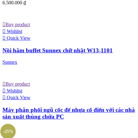
6.500.000
₫
Buy product
Wishlist
Quick View
Nồi hâm buffet Sunnex chữ nhật W13-1101
Sunnex
Buy product
Wishlist
Quick View
Máy phân phối ngũ cốc đế nhựa cổ điển với các nhà
sản xuất thùng chứa PC
-25%