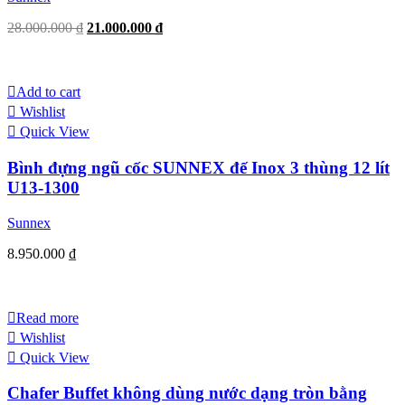
Original
Current
28.000.000
₫
21.000.000
₫
price
price
was:
is:
28.000.000 ₫.
21.000.000 ₫.
Add to cart
Wishlist
Quick View
Bình đựng ngũ cốc SUNNEX đế Inox 3 thùng 12 lít
U13-1300
Sunnex
8.950.000
₫
Read more
Wishlist
Quick View
Chafer Buffet không dùng nước dạng tròn bằng