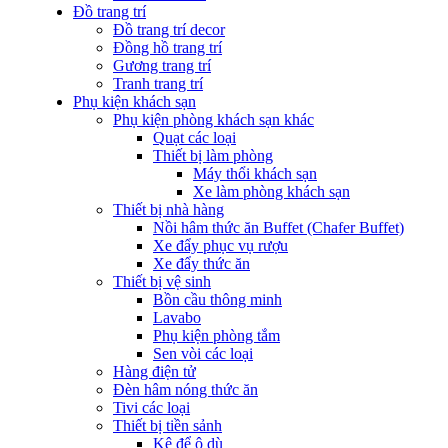
Đồ trang trí
Đồ trang trí decor
Đồng hồ trang trí
Gương trang trí
Tranh trang trí
Phụ kiện khách sạn
Phụ kiện phòng khách sạn khác
Quạt các loại
Thiết bị làm phòng
Máy thổi khách sạn
Xe làm phòng khách sạn
Thiết bị nhà hàng
Nồi hâm thức ăn Buffet (Chafer Buffet)
Xe đẩy phục vụ rượu
Xe đẩy thức ăn
Thiết bị vệ sinh
Bồn cầu thông minh
Lavabo
Phụ kiện phòng tắm
Sen vòi các loại
Hàng điện tử
Đèn hâm nóng thức ăn
Tivi các loại
Thiết bị tiền sảnh
Kệ để ô dù