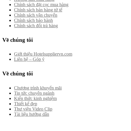
Chính sách đặt cọc mua hàng
Chính sách bán hàng tử tế
Chính sách vận chuyển
Chính sách bảo hành
Chính sách đổi trả hàng
Về chúng tôi
Giới thiệu Hotelsuppliervn.com
Liên hệ – Góp ý
Về chúng tôi
Chương trình khuyến mãi
Tin tức chuyên ngành
Kiến thức kinh nghiệm
Thiết kế đẹp
Thư viện Video Clip
Tài liệu hướng dẫn