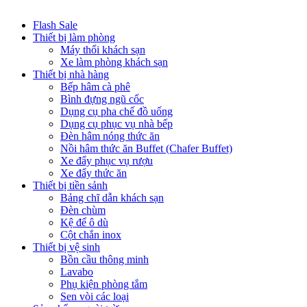
Flash Sale
Thiết bị làm phòng
Máy thổi khách sạn
Xe làm phòng khách sạn
Thiết bị nhà hàng
Bếp hâm cà phê
Bình đựng ngũ cốc
Dụng cụ pha chế đồ uống
Dụng cụ phục vụ nhà bếp
Đèn hâm nóng thức ăn
Nồi hâm thức ăn Buffet (Chafer Buffet)
Xe đẩy phục vụ rượu
Xe đẩy thức ăn
Thiết bị tiền sảnh
Bảng chĩ dẫn khách sạn
Đèn chùm
Kệ để ô dù
Cột chắn inox
Thiết bị vệ sinh
Bồn cầu thông minh
Lavabo
Phụ kiện phòng tắm
Sen vòi các loại