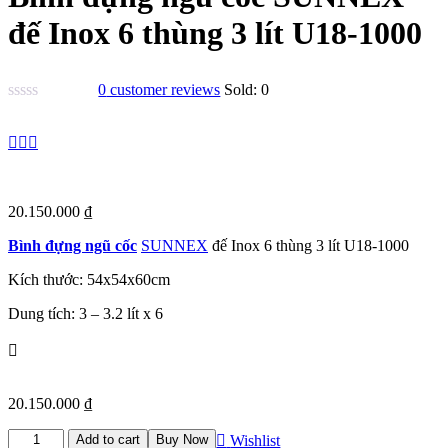
đế Inox 6 thùng 3 lít U18-1000
0
customer reviews
Sold:
0
20.150.000
₫
Bình đựng ngũ cốc
SUNNEX
đế Inox 6 thùng 3 lít U18-1000
Kích thước: 54x54x60cm
Dung tích: 3 – 3.2 lít x 6
20.150.000
₫
Bình
Add to cart
Buy Now
Wishlist