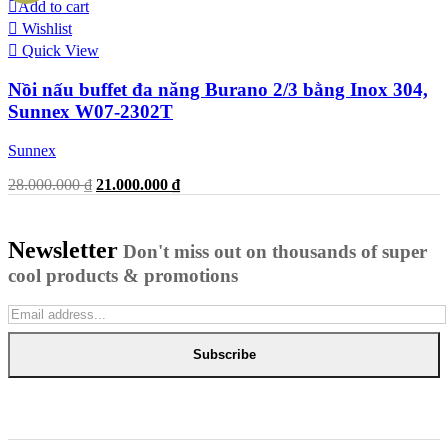
Add to cart
Wishlist
Quick View
Nồi nấu buffet đa năng Burano 2/3 bằng Inox 304,
Sunnex W07-2302T
Sunnex
Original
Current
28.000.000
₫
21.000.000
₫
price
price
was:
is:
28.000.000 ₫.
21.000.000 ₫.
Newsletter
Don't miss out on thousands of super
cool products & promotions
Subscribe