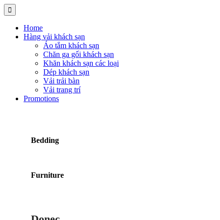
Home
Hàng vải khách sạn
Áo tắm khách sạn
Chăn ga gối khách sạn
Khăn khách sạn các loại
Dép khách sạn
Vải trải bàn
Vải trang trí
Promotions
Bedding
Furniture
Donec