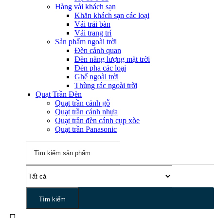
Hàng vải khách sạn
Khăn khách sạn các loại
Vải trải bàn
Vải trang trí
Sản phẩm ngoài trời
Đèn cảnh quan
Đèn năng lượng mặt trời
Đèn pha các loại
Ghế ngoài trời
Thùng rác ngoài trời
Quạt Trần Đèn
Quạt trần cánh gỗ
Quạt trần cánh nhựa
Quạt trần đèn cánh cụp xòe
Quạt trần Panasonic
Tìm kiếm