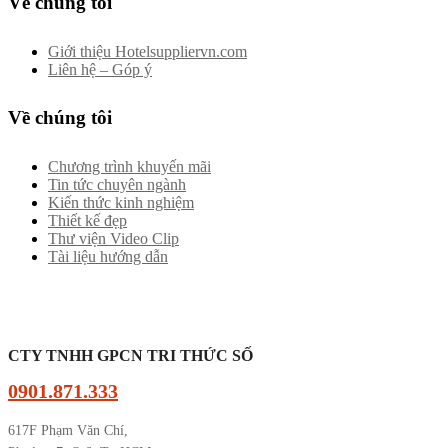
Về chúng tôi
Giới thiệu Hotelsuppliervn.com
Liên hệ – Góp ý
Về chúng tôi
Chương trình khuyến mãi
Tin tức chuyên ngành
Kiến thức kinh nghiệm
Thiết kế đẹp
Thư viện Video Clip
Tài liệu hướng dẫn
CTY TNHH GPCN TRI THỨC SỐ
0901.871.333
617F Phạm Văn Chí,