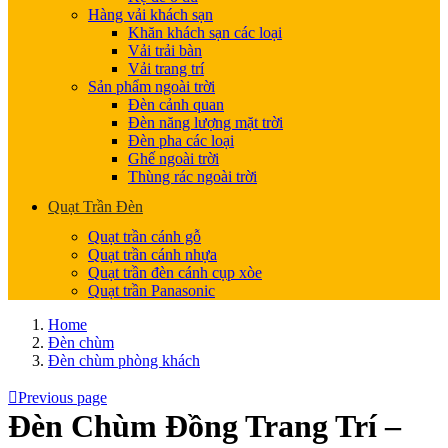
Hàng vải khách sạn
Khăn khách sạn các loại
Vải trải bàn
Vải trang trí
Sản phẩm ngoài trời
Đèn cảnh quan
Đèn năng lượng mặt trời
Đèn pha các loại
Ghế ngoài trời
Thùng rác ngoài trời
Quạt Trần Đèn
Quạt trần cánh gỗ
Quạt trần cánh nhựa
Quạt trần đèn cánh cụp xòe
Quạt trần Panasonic
Home
Đèn chùm
Đèn chùm phòng khách
Previous page
Đèn Chùm Đồng Trang Trí –