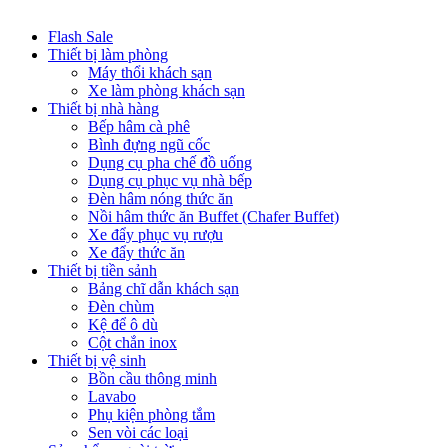
Flash Sale
Thiết bị làm phòng
Máy thổi khách sạn
Xe làm phòng khách sạn
Thiết bị nhà hàng
Bếp hâm cà phê
Bình đựng ngũ cốc
Dụng cụ pha chế đồ uống
Dụng cụ phục vụ nhà bếp
Đèn hâm nóng thức ăn
Nồi hâm thức ăn Buffet (Chafer Buffet)
Xe đẩy phục vụ rượu
Xe đẩy thức ăn
Thiết bị tiền sảnh
Bảng chĩ dẫn khách sạn
Đèn chùm
Kệ để ô dù
Cột chắn inox
Thiết bị vệ sinh
Bồn cầu thông minh
Lavabo
Phụ kiện phòng tắm
Sen vòi các loại