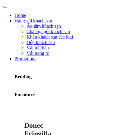
Home
Hàng vải khách sạn
Áo tắm khách sạn
Chăn ga gối khách sạn
Khăn khách sạn các loại
Dép khách sạn
Vải trải bàn
Vải trang trí
Promotions
Bedding
Furniture
Donec
Fringilla