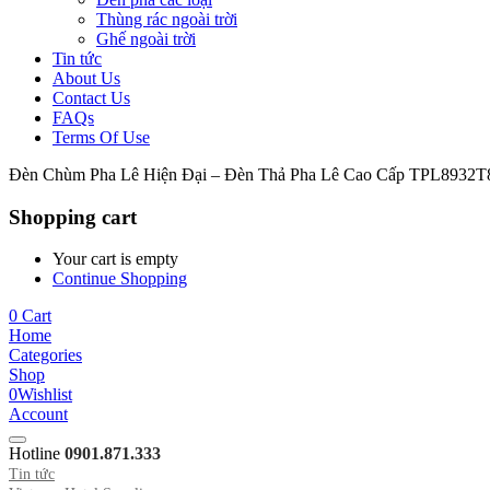
Thùng rác ngoài trời
Ghế ngoài trời
Tin tức
About Us
Contact Us
FAQs
Terms Of Use
Đèn Chùm Pha Lê Hiện Đại – Đèn Thả Pha Lê Cao Cấp TPL8932T
Shopping cart
Your cart is empty
Continue Shopping
0
Cart
Home
Categories
Shop
0
Wishlist
Account
Hotline
0901.871.333
Tin tức