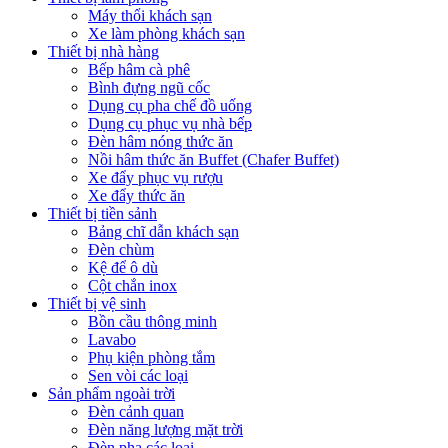
Máy thổi khách sạn
Xe làm phòng khách sạn
Thiết bị nhà hàng
Bếp hâm cà phê
Bình đựng ngũ cốc
Dụng cụ pha chế đồ uống
Dụng cụ phục vụ nhà bếp
Đèn hâm nóng thức ăn
Nồi hâm thức ăn Buffet (Chafer Buffet)
Xe đẩy phục vụ rượu
Xe đẩy thức ăn
Thiết bị tiền sảnh
Bảng chĩ dẫn khách sạn
Đèn chùm
Kệ để ô dù
Cột chắn inox
Thiết bị vệ sinh
Bồn cầu thông minh
Lavabo
Phụ kiện phòng tắm
Sen vòi các loại
Sản phẩm ngoài trời
Đèn cảnh quan
Đèn năng lượng mặt trời
Đèn pha các loại