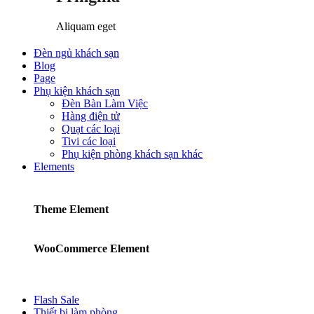
Aliquam eget
Đèn ngủ khách sạn
Blog
Page
Phụ kiện khách sạn
Đèn Bàn Làm Việc
Hàng điện tử
Quạt các loại
Tivi các loại
Phụ kiện phòng khách sạn khác
Elements
Theme Element
WooCommerce Element
Flash Sale
Thiết bị làm phòng