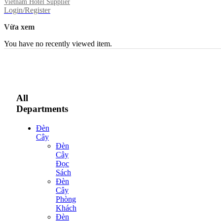
Vietnam Hotel Supplier
Login/Register
Vừa xem
You have no recently viewed item.
All
Departments
Đèn
Cây
Đèn
Cây
Đọc
Sách
Đèn
Cây
Phòng
Khách
Đèn