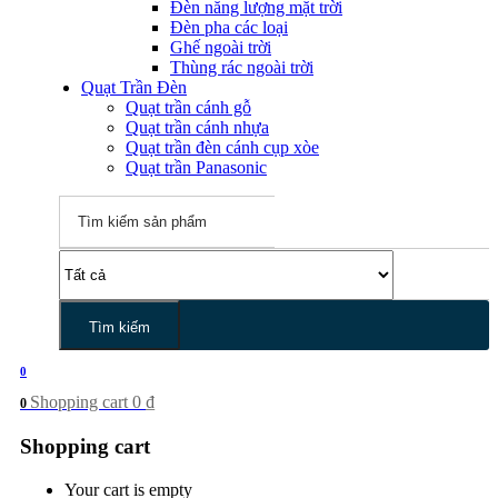
Đèn năng lượng mặt trời
Đèn pha các loại
Ghế ngoài trời
Thùng rác ngoài trời
Quạt Trần Đèn
Quạt trần cánh gỗ
Quạt trần cánh nhựa
Quạt trần đèn cánh cụp xòe
Quạt trần Panasonic
Tìm kiếm
0
Shopping cart
0
₫
0
Shopping cart
Your cart is empty