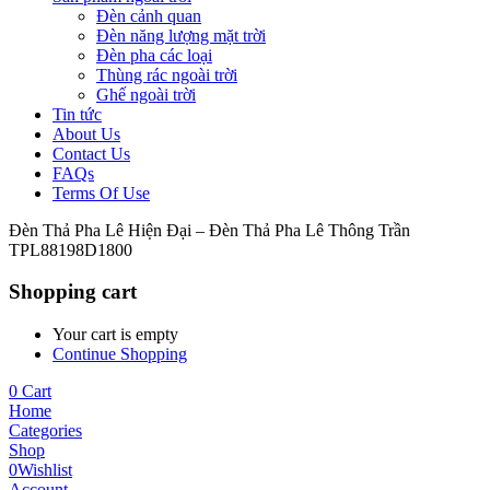
Đèn cảnh quan
Đèn năng lượng mặt trời
Đèn pha các loại
Thùng rác ngoài trời
Ghế ngoài trời
Tin tức
About Us
Contact Us
FAQs
Terms Of Use
Đèn Thả Pha Lê Hiện Đại – Đèn Thả Pha Lê Thông Trần
TPL88198D1800
Shopping cart
Your cart is empty
Continue Shopping
0
Cart
Home
Categories
Shop
0
Wishlist
Account