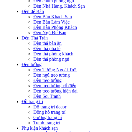
Đèn chùm phòng ngủ
Đèn Nhà Hàng, Khách Sạn
Đèn để Bàn
Đèn Bàn Khách Sạn
Đèn Bàn Làm Việc
Đèn Bàn Phòng Khách
Đèn Ngủ Để Bàn
Đèn Thả Trần
Đèn thả bàn ăn
Đèn thả pha lê
Đèn thả phòng khách
Đèn thả phòng ngủ
Đèn tường
Đèn Tường Ngoài Trời
Đèn ngủ treo tường
Đèn treo tường
Đèn treo tường cổ điển
Đèn treo tường hiện đại
Đèn Soi Tranh
Đồ trang trí
Đồ trang trí decor
Đồng hồ trang trí
Gương trang trí
Tranh trang trí
Phụ kiện khách sạn