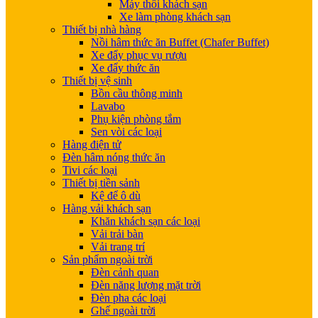
Máy thổi khách sạn
Xe làm phòng khách sạn
Thiết bị nhà hàng
Nồi hâm thức ăn Buffet (Chafer Buffet)
Xe đẩy phục vụ rượu
Xe đẩy thức ăn
Thiết bị vệ sinh
Bồn cầu thông minh
Lavabo
Phụ kiện phòng tắm
Sen vòi các loại
Hàng điện tử
Đèn hâm nóng thức ăn
Tivi các loại
Thiết bị tiền sảnh
Kệ để ô dù
Hàng vải khách sạn
Khăn khách sạn các loại
Vải trải bàn
Vải trang trí
Sản phẩm ngoài trời
Đèn cảnh quan
Đèn năng lượng mặt trời
Đèn pha các loại
Ghế ngoài trời