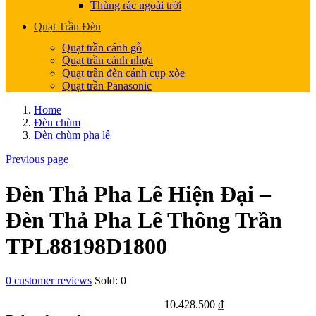
Thùng rác ngoài trời
Quạt Trần Đèn
Quạt trần cánh gỗ
Quạt trần cánh nhựa
Quạt trần đèn cánh cụp xòe
Quạt trần Panasonic
Home
Đèn chùm
Đèn chùm pha lê
Previous page
Đèn Thả Pha Lê Hiện Đại –
Đèn Thả Pha Lê Thông Trần
TPL88198D1800
0
customer reviews
Sold:
0
10.428.500
₫