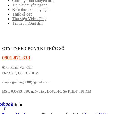
Chương trình khuyến mãi
Tin tức chuyên ngành
Kiến thức kinh nghiệm
Thiết kế đẹp
Thư viện Video Clip
Tài liệu hướng dẫn
CTY TNHH GPCN TRI THỨC SỐ
0901.871.333
617F Phạm Văn Chí,
Phường 7, Q.6, Tp.HCM
shopdogiadung8888@gmail.com
MST: 0309934090, ngày cấp 21/04/2010, Sở KHĐT TPHCM
cebook-
Youtube
f