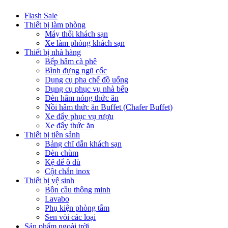
Flash Sale
Thiết bị làm phòng
Máy thổi khách sạn
Xe làm phòng khách sạn
Thiết bị nhà hàng
Bếp hâm cà phê
Bình đựng ngũ cốc
Dụng cụ pha chế đồ uống
Dụng cụ phục vụ nhà bếp
Đèn hâm nóng thức ăn
Nồi hâm thức ăn Buffet (Chafer Buffet)
Xe đẩy phục vụ rượu
Xe đẩy thức ăn
Thiết bị tiền sảnh
Bảng chĩ dẫn khách sạn
Đèn chùm
Kệ để ô dù
Cột chắn inox
Thiết bị vệ sinh
Bồn cầu thông minh
Lavabo
Phụ kiện phòng tắm
Sen vòi các loại
Sản phẩm ngoài trời