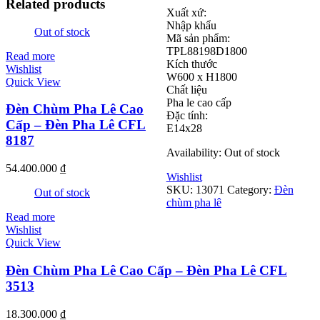
Related products
Xuất xứ:
Nhập khẩu
Out of stock
Mã sản phẩm:
TPL88198D1800
Read more
Kích thước
Wishlist
W600 x H1800
Quick View
Chất liệu
Pha le cao cấp
Đèn Chùm Pha Lê Cao
Đặc tính:
Cấp – Đèn Pha Lê CFL
E14x28
8187
Availability:
Out of stock
54.400.000
₫
Wishlist
SKU:
13071
Category:
Đèn
Out of stock
chùm pha lê
Read more
Wishlist
Quick View
Đèn Chùm Pha Lê Cao Cấp – Đèn Pha Lê CFL
3513
18.300.000
₫