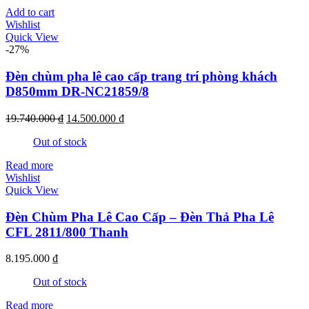
Add to cart
Wishlist
Quick View
-27%
Đèn chùm pha lê cao cấp trang trí phòng khách
D850mm DR-NC21859/8
Original
Current
19.740.000
₫
14.500.000
₫
price
price
Out of stock
was:
is:
19.740.000 ₫.
14.500.000 ₫.
Read more
Wishlist
Quick View
Đèn Chùm Pha Lê Cao Cấp – Đèn Thả Pha Lê
CFL 2811/800 Thanh
8.195.000
₫
Out of stock
Read more