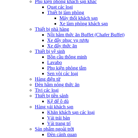
Phụ kiện phòng khách sạn khác
Quạt các loại
Thiết bị làm phòng
Máy thổi khách sạn
Xe làm phòng khách sạn
Thiết bị nhà hàng
Nồi hâm thức ăn Buffet (Chafer Buffet)
Xe đẩy phục vụ rượu
Xe đẩy thức ăn
Thiết bị vệ sinh
Bồn cầu thông minh
Lavabo
Phụ kiện phòng tắm
Sen vòi các loại
Hàng điện tử
Đèn hâm nóng thức ăn
Tivi các loại
Thiết bị tiền sảnh
Kệ để ô dù
Hàng vải khách sạn
Khăn khách sạn các loại
Vải trải bàn
Vải trang trí
Sản phẩm ngoài trời
Đèn cảnh quan