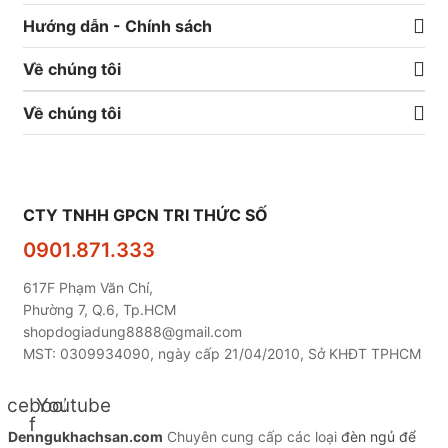
Hướng dẫn - Chính sách
Về chúng tôi
Về chúng tôi
CTY TNHH GPCN TRI THỨC SỐ
0901.871.333
617F Phạm Văn Chí,
Phường 7, Q.6, Tp.HCM
shopdogiadung8888@gmail.com
MST: 0309934090, ngày cấp 21/04/2010, Sở KHĐT TPHCM
acebook-
Youtube
f
Denngukhachsan.com
Chuyên cung cấp các loại
đèn ngủ để