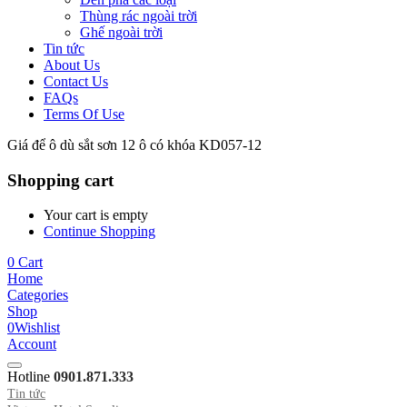
Thùng rác ngoài trời
Ghế ngoài trời
Tin tức
About Us
Contact Us
FAQs
Terms Of Use
Giá để ô dù sắt sơn 12 ô có khóa KD057-12
Shopping cart
Your cart is empty
Continue Shopping
0
Cart
Home
Categories
Shop
0
Wishlist
Account
Hotline
0901.871.333
Tin tức