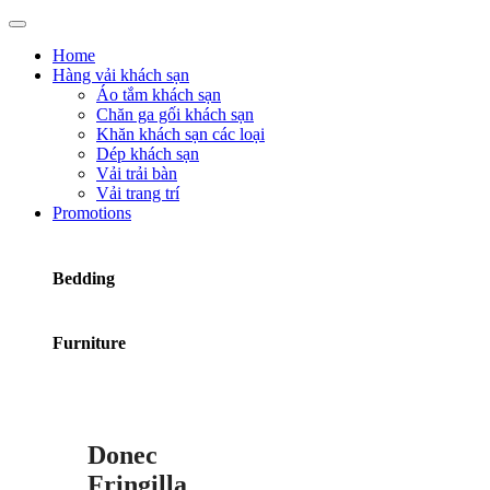
Home
Hàng vải khách sạn
Áo tắm khách sạn
Chăn ga gối khách sạn
Khăn khách sạn các loại
Dép khách sạn
Vải trải bàn
Vải trang trí
Promotions
Bedding
Furniture
Donec
Fringilla