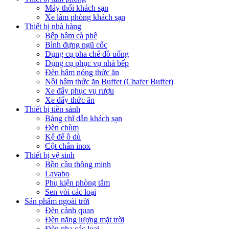
Máy thổi khách sạn
Xe làm phòng khách sạn
Thiết bị nhà hàng
Bếp hâm cà phê
Bình đựng ngũ cốc
Dụng cụ pha chế đồ uống
Dụng cụ phục vụ nhà bếp
Đèn hâm nóng thức ăn
Nồi hâm thức ăn Buffet (Chafer Buffet)
Xe đẩy phục vụ rượu
Xe đẩy thức ăn
Thiết bị tiền sảnh
Bảng chĩ dẫn khách sạn
Đèn chùm
Kệ để ô dù
Cột chắn inox
Thiết bị vệ sinh
Bồn cầu thông minh
Lavabo
Phụ kiện phòng tắm
Sen vòi các loại
Sản phẩm ngoài trời
Đèn cảnh quan
Đèn năng lượng mặt trời
Đèn pha các loại