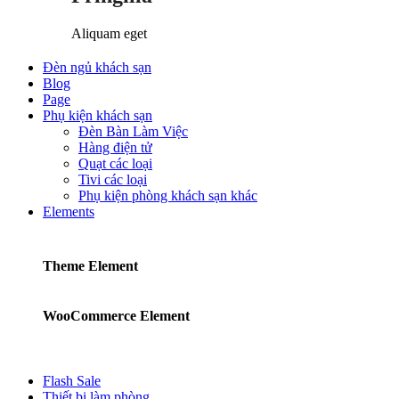
Aliquam eget
Đèn ngủ khách sạn
Blog
Page
Phụ kiện khách sạn
Đèn Bàn Làm Việc
Hàng điện tử
Quạt các loại
Tivi các loại
Phụ kiện phòng khách sạn khác
Elements
Theme Element
WooCommerce Element
Flash Sale
Thiết bị làm phòng