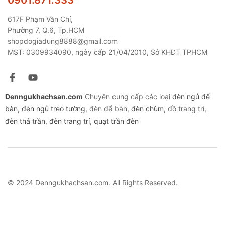
0901.871.333
617F Phạm Văn Chí,
Phường 7, Q.6, Tp.HCM
shopdogiadung8888@gmail.com
MST: 0309934090, ngày cấp 21/04/2010, Sở KHĐT TPHCM
Denngukhachsan.com
Chuyên cung cấp các loại
đèn ngủ để
bàn
,
đèn ngủ treo tường
, đèn để bàn,
đèn chùm
, đồ trang trí,
đèn thả trần
,
đèn trang trí
,
quạt trần đèn
© 2024 Denngukhachsan.com. All Rights Reserved.