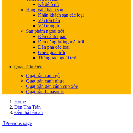
Kệ để ô dù
Hàng vải khách sạn
Khăn khách sạn các loại
Vải trải bàn
Vải trang trí
Sản phẩm ngoài trời
Đèn cảnh quan
Đèn năng lượng mặt trời
Đèn pha các loại
Ghế ngoài trời
Thùng rác ngoài trời
Quạt Trần Đèn
Quạt trần cánh gỗ
Quạt trần cánh nhựa
Quạt trần đèn cánh cụp xòe
Quạt trần Panasonic
Home
Đèn Thả Trần
Đèn thả bàn ăn
Previous page