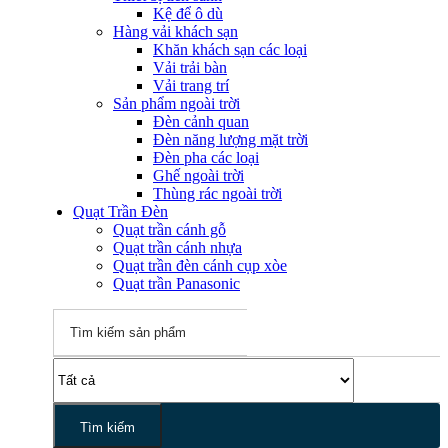
Kệ để ô dù
Hàng vải khách sạn
Khăn khách sạn các loại
Vải trải bàn
Vải trang trí
Sản phẩm ngoài trời
Đèn cảnh quan
Đèn năng lượng mặt trời
Đèn pha các loại
Ghế ngoài trời
Thùng rác ngoài trời
Quạt Trần Đèn
Quạt trần cánh gỗ
Quạt trần cánh nhựa
Quạt trần đèn cánh cụp xòe
Quạt trần Panasonic
Tìm kiếm