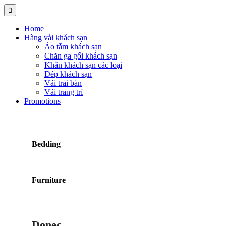
Home
Hàng vải khách sạn
Áo tắm khách sạn
Chăn ga gối khách sạn
Khăn khách sạn các loại
Dép khách sạn
Vải trải bàn
Vải trang trí
Promotions
Bedding
Furniture
Donec