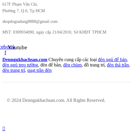
617F Phạm Văn Chí,
Phường 7, Q.6, Tp.HCM
shopdogiadung8888@gmail.com
MST: 0309934090, ngày cấp 21/04/2010, Sở KHĐT TPHCM
cebook-
Youtube
f
Denngukhachsan.com
Chuyên cung cấp các loại
đèn ngủ để bàn
,
đèn ngủ treo tường
, đèn để bàn,
đèn chùm
, đồ trang trí,
đèn thả trần
,
đèn trang trí
,
quạt trần đèn
© 2024 Denngukhachsan.com. All Rights Reserved.