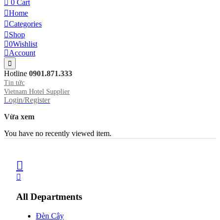
0
Cart
Home
Categories
Shop
0
Wishlist
Account
Hotline
0901.871.333
Tin tức
Vietnam Hotel Supplier
Login/Register
Vừa xem
You have no recently viewed item.
All Departments
Đèn Cây