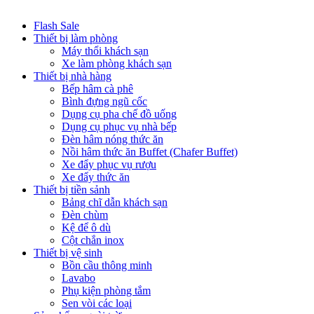
Flash Sale
Thiết bị làm phòng
Máy thổi khách sạn
Xe làm phòng khách sạn
Thiết bị nhà hàng
Bếp hâm cà phê
Bình đựng ngũ cốc
Dụng cụ pha chế đồ uống
Dụng cụ phục vụ nhà bếp
Đèn hâm nóng thức ăn
Nồi hâm thức ăn Buffet (Chafer Buffet)
Xe đẩy phục vụ rượu
Xe đẩy thức ăn
Thiết bị tiền sảnh
Bảng chĩ dẫn khách sạn
Đèn chùm
Kệ để ô dù
Cột chắn inox
Thiết bị vệ sinh
Bồn cầu thông minh
Lavabo
Phụ kiện phòng tắm
Sen vòi các loại