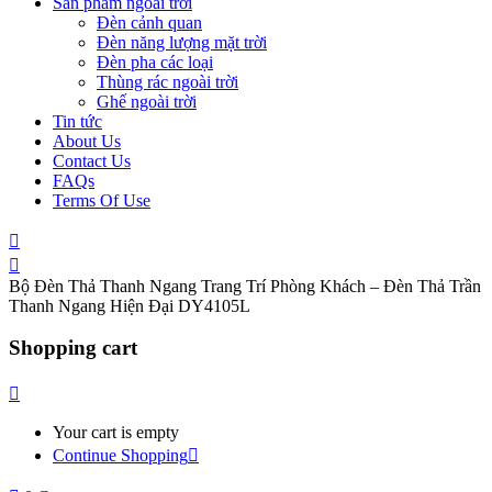
Sản phẩm ngoài trời
Đèn cảnh quan
Đèn năng lượng mặt trời
Đèn pha các loại
Thùng rác ngoài trời
Ghế ngoài trời
Tin tức
About Us
Contact Us
FAQs
Terms Of Use
Bộ Đèn Thả Thanh Ngang Trang Trí Phòng Khách – Đèn Thả Trần
Thanh Ngang Hiện Đại DY4105L
Shopping cart
Your cart is empty
Continue Shopping