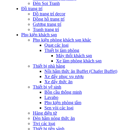
Đèn Soi Tranh
Đồ trang trí
Đồ trang trí decor
Đồng hồ trang trí
Gương trang trí
Tranh trang trí
Phụ kiện khách sạn
Phụ kiện phòng khách sạn khác
Quạt các loại
Thiết bị làm phòng
Máy thổi khách sạn
Xe làm phòng khách sạn
Thiết bị nhà hàng
Nồi hâm thức ăn Buffet (Chafer Buffet)
Xe đẩy phục vụ rượu
Xe đẩy thức ăn
Thiết bị vệ sinh
Bồn cầu thông minh
Lavabo
Phụ kiện phòng tắm
Sen vòi các loại
Hàng điện tử
Đèn hâm nóng thức ăn
Tivi các loại
Thiết bị tiền sảnh