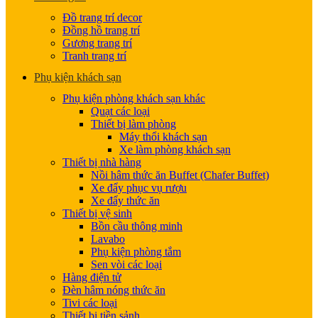
Đồ trang trí decor
Đồng hồ trang trí
Gương trang trí
Tranh trang trí
Phụ kiện khách sạn
Phụ kiện phòng khách sạn khác
Quạt các loại
Thiết bị làm phòng
Máy thổi khách sạn
Xe làm phòng khách sạn
Thiết bị nhà hàng
Nồi hâm thức ăn Buffet (Chafer Buffet)
Xe đẩy phục vụ rượu
Xe đẩy thức ăn
Thiết bị vệ sinh
Bồn cầu thông minh
Lavabo
Phụ kiện phòng tắm
Sen vòi các loại
Hàng điện tử
Đèn hâm nóng thức ăn
Tivi các loại
Thiết bị tiền sảnh