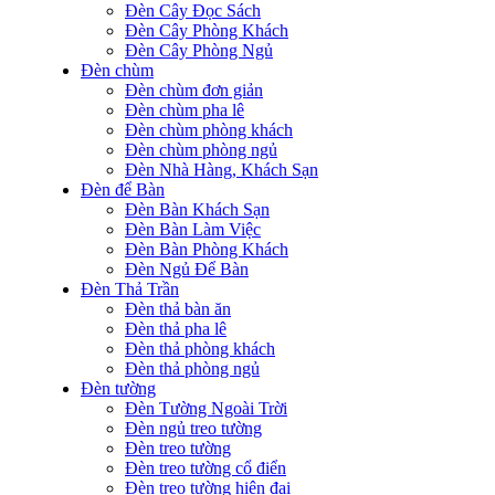
Đèn Cây Đọc Sách
Đèn Cây Phòng Khách
Đèn Cây Phòng Ngủ
Đèn chùm
Đèn chùm đơn giản
Đèn chùm pha lê
Đèn chùm phòng khách
Đèn chùm phòng ngủ
Đèn Nhà Hàng, Khách Sạn
Đèn để Bàn
Đèn Bàn Khách Sạn
Đèn Bàn Làm Việc
Đèn Bàn Phòng Khách
Đèn Ngủ Để Bàn
Đèn Thả Trần
Đèn thả bàn ăn
Đèn thả pha lê
Đèn thả phòng khách
Đèn thả phòng ngủ
Đèn tường
Đèn Tường Ngoài Trời
Đèn ngủ treo tường
Đèn treo tường
Đèn treo tường cổ điển
Đèn treo tường hiện đại