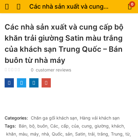
0
Các nhà sản xuất và cung cấp bộ khăn trải giường Satin màu trắng của khách sạn Trung Quốc – Bán buôn từ nhà máy
Các nhà sản xuất và cung cấp bộ
khăn trải giường Satin màu trắng
của khách sạn Trung Quốc – Bán
buôn từ nhà máy
0
customer reviews
Categories:
Chăn ga gối khách sạn
Hàng vải khách sạn
Tags:
Bán
bộ
buôn
Các
cấp
của
cung
giường
khách
khăn
màu
máy
nhà
Quốc
sản
Satin
trải
trắng
Trung
từ