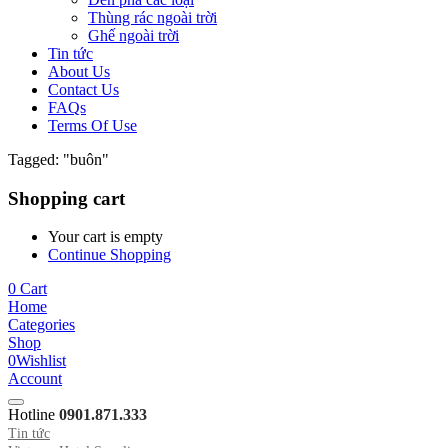
Thùng rác ngoài trời
Ghế ngoài trời
Tin tức
About Us
Contact Us
FAQs
Terms Of Use
Tagged: "buôn"
Shopping cart
Your cart is empty
Continue Shopping
0
Cart
Home
Categories
Shop
0
Wishlist
Account
Hotline
0901.871.333
Tin tức