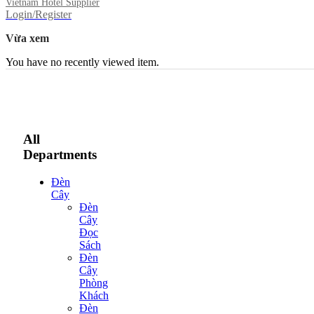
Vietnam Hotel Supplier
Login/Register
Vừa xem
You have no recently viewed item.
All
Departments
Đèn
Cây
Đèn
Cây
Đọc
Sách
Đèn
Cây
Phòng
Khách
Đèn