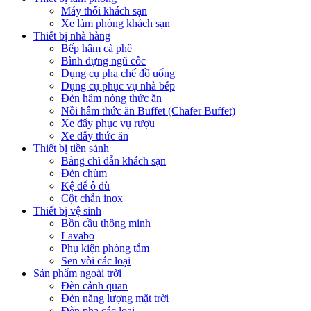
Máy thổi khách sạn
Xe làm phòng khách sạn
Thiết bị nhà hàng
Bếp hâm cà phê
Bình đựng ngũ cốc
Dụng cụ pha chế đồ uống
Dụng cụ phục vụ nhà bếp
Đèn hâm nóng thức ăn
Nồi hâm thức ăn Buffet (Chafer Buffet)
Xe đẩy phục vụ rượu
Xe đẩy thức ăn
Thiết bị tiền sảnh
Bảng chĩ dẫn khách sạn
Đèn chùm
Kệ để ô dù
Cột chắn inox
Thiết bị vệ sinh
Bồn cầu thông minh
Lavabo
Phụ kiện phòng tắm
Sen vòi các loại
Sản phẩm ngoài trời
Đèn cảnh quan
Đèn năng lượng mặt trời
Đèn pha các loại