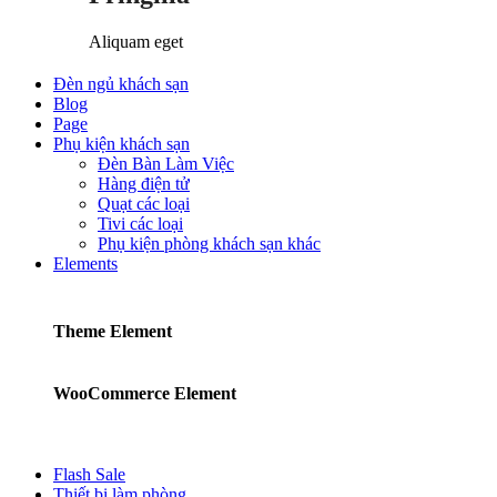
Aliquam eget
Đèn ngủ khách sạn
Blog
Page
Phụ kiện khách sạn
Đèn Bàn Làm Việc
Hàng điện tử
Quạt các loại
Tivi các loại
Phụ kiện phòng khách sạn khác
Elements
Theme Element
WooCommerce Element
Flash Sale
Thiết bị làm phòng