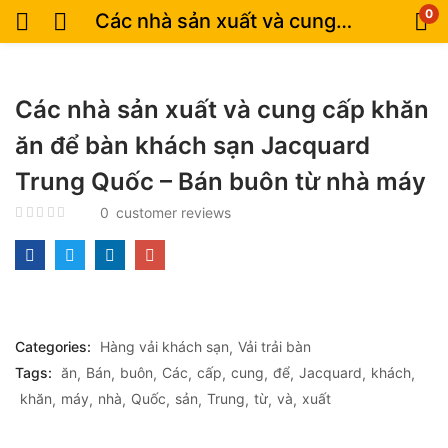
0
Các nhà sản xuất và cung cấp khăn ăn để bàn khách sạn Jacquard Trung Quốc – Bán buôn từ nhà máy
Các nhà sản xuất và cung cấp khăn
ăn để bàn khách sạn Jacquard
Trung Quốc – Bán buôn từ nhà máy
0
customer reviews
Categories:
Hàng vải khách sạn
Vải trải bàn
Tags:
ăn
Bán
buôn
Các
cấp
cung
để
Jacquard
khách
khăn
máy
nhà
Quốc
sản
Trung
từ
và
xuất