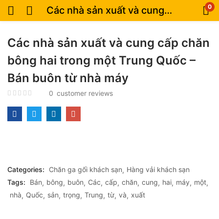
0
Các nhà sản xuất và cung cấp chăn bông hai trong một Trung Quốc – Bán buôn từ nhà máy
Các nhà sản xuất và cung cấp chăn
bông hai trong một Trung Quốc –
Bán buôn từ nhà máy
0
customer reviews
Categories:
Chăn ga gối khách sạn
Hàng vải khách sạn
Tags:
Bán
bông
buôn
Các
cấp
chăn
cung
hai
máy
một
nhà
Quốc
sản
trọng
Trung
từ
và
xuất