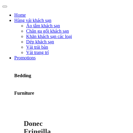
Home
Hàng vải khách sạn
Áo tắm khách sạn
Chăn ga gối khách sạn
Khăn khách sạn các loại
Dép khách sạn
Vải trải bàn
Vải trang trí
Promotions
Bedding
Furniture
Donec
Fringilla