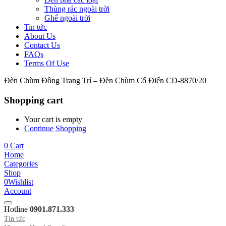
Thùng rác ngoài trời
Ghế ngoài trời
Tin tức
About Us
Contact Us
FAQs
Terms Of Use
Đèn Chùm Đồng Trang Trí – Đèn Chùm Cổ Điển CD-8870/20
Shopping cart
Your cart is empty
Continue Shopping
0
Cart
Home
Categories
Shop
0
Wishlist
Account
Hotline
0901.871.333
Tin tức