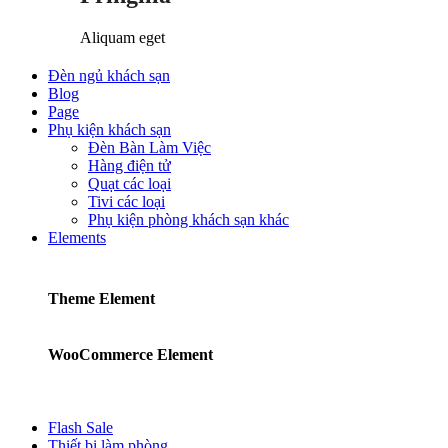
Aliquam eget
Đèn ngủ khách sạn
Blog
Page
Phụ kiện khách sạn
Đèn Bàn Làm Việc
Hàng điện tử
Quạt các loại
Tivi các loại
Phụ kiện phòng khách sạn khác
Elements
Theme Element
WooCommerce Element
Flash Sale
Thiết bị làm phòng