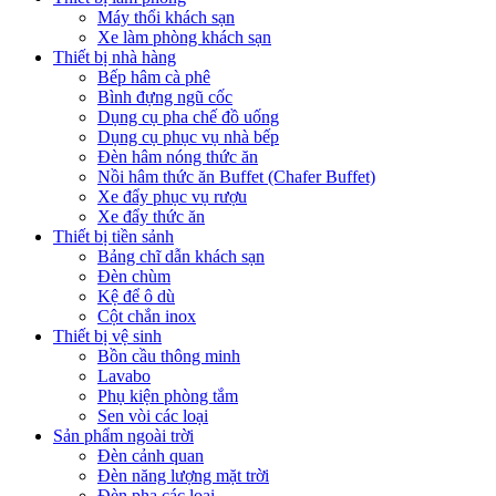
Máy thổi khách sạn
Xe làm phòng khách sạn
Thiết bị nhà hàng
Bếp hâm cà phê
Bình đựng ngũ cốc
Dụng cụ pha chế đồ uống
Dụng cụ phục vụ nhà bếp
Đèn hâm nóng thức ăn
Nồi hâm thức ăn Buffet (Chafer Buffet)
Xe đẩy phục vụ rượu
Xe đẩy thức ăn
Thiết bị tiền sảnh
Bảng chĩ dẫn khách sạn
Đèn chùm
Kệ để ô dù
Cột chắn inox
Thiết bị vệ sinh
Bồn cầu thông minh
Lavabo
Phụ kiện phòng tắm
Sen vòi các loại
Sản phẩm ngoài trời
Đèn cảnh quan
Đèn năng lượng mặt trời
Đèn pha các loại