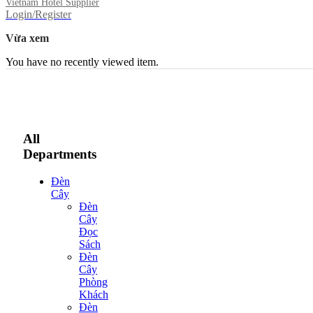
Vietnam Hotel Supplier
Login/Register
Vừa xem
You have no recently viewed item.
All
Departments
Đèn
Cây
Đèn
Cây
Đọc
Sách
Đèn
Cây
Phòng
Khách
Đèn