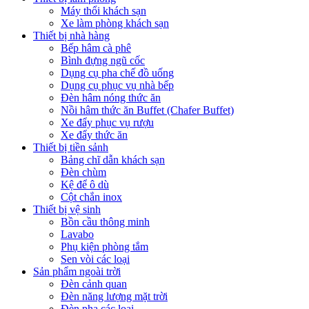
Máy thổi khách sạn
Xe làm phòng khách sạn
Thiết bị nhà hàng
Bếp hâm cà phê
Bình đựng ngũ cốc
Dụng cụ pha chế đồ uống
Dụng cụ phục vụ nhà bếp
Đèn hâm nóng thức ăn
Nồi hâm thức ăn Buffet (Chafer Buffet)
Xe đẩy phục vụ rượu
Xe đẩy thức ăn
Thiết bị tiền sảnh
Bảng chĩ dẫn khách sạn
Đèn chùm
Kệ để ô dù
Cột chắn inox
Thiết bị vệ sinh
Bồn cầu thông minh
Lavabo
Phụ kiện phòng tắm
Sen vòi các loại
Sản phẩm ngoài trời
Đèn cảnh quan
Đèn năng lượng mặt trời
Đèn pha các loại