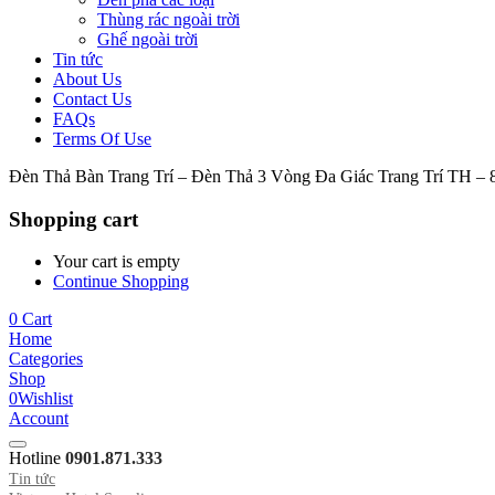
Thùng rác ngoài trời
Ghế ngoài trời
Tin tức
About Us
Contact Us
FAQs
Terms Of Use
Đèn Thả Bàn Trang Trí – Đèn Thả 3 Vòng Đa Giác Trang Trí TH – 
Shopping cart
Your cart is empty
Continue Shopping
0
Cart
Home
Categories
Shop
0
Wishlist
Account
Hotline
0901.871.333
Tin tức