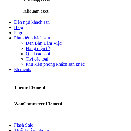
Aliquam eget
Đèn ngủ khách sạn
Blog
Page
Phụ kiện khách sạn
Đèn Bàn Làm Việc
Hàng điện tử
Quạt các loại
Tivi các loại
Phụ kiện phòng khách sạn khác
Elements
Theme Element
WooCommerce Element
Flash Sale
Thiết bị làm phòng