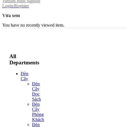
Vietnam Hotel Supplier
Login/Register
Vừa xem
You have no recently viewed item.
All
Departments
Đèn
Cây
Đèn
Cây
Đọc
Sách
Đèn
Cây
Phòng
Khách
Đèn