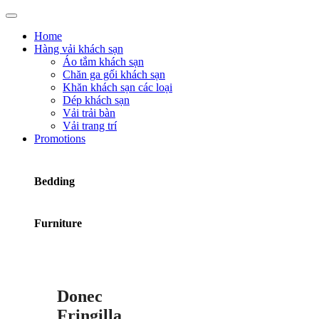
Home
Hàng vải khách sạn
Áo tắm khách sạn
Chăn ga gối khách sạn
Khăn khách sạn các loại
Dép khách sạn
Vải trải bàn
Vải trang trí
Promotions
Bedding
Furniture
Donec
Fringilla