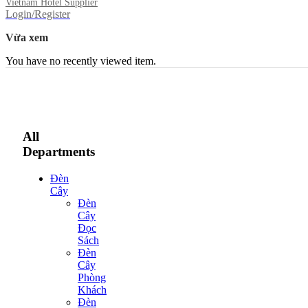
Vietnam Hotel Supplier
Login/Register
Vừa xem
You have no recently viewed item.
All
Departments
Đèn
Cây
Đèn
Cây
Đọc
Sách
Đèn
Cây
Phòng
Khách
Đèn