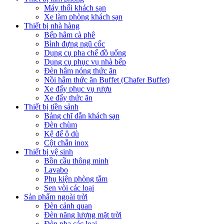
Máy thổi khách sạn
Xe làm phòng khách sạn
Thiết bị nhà hàng
Bếp hâm cà phê
Bình đựng ngũ cốc
Dụng cụ pha chế đồ uống
Dụng cụ phục vụ nhà bếp
Đèn hâm nóng thức ăn
Nồi hâm thức ăn Buffet (Chafer Buffet)
Xe đẩy phục vụ rượu
Xe đẩy thức ăn
Thiết bị tiền sảnh
Bảng chĩ dẫn khách sạn
Đèn chùm
Kệ để ô dù
Cột chắn inox
Thiết bị vệ sinh
Bồn cầu thông minh
Lavabo
Phụ kiện phòng tắm
Sen vòi các loại
Sản phẩm ngoài trời
Đèn cảnh quan
Đèn năng lượng mặt trời
Đèn pha các loại