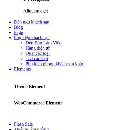
Aliquam eget
Đèn ngủ khách sạn
Blog
Page
Phụ kiện khách sạn
Đèn Bàn Làm Việc
Hàng điện tử
Quạt các loại
Tivi các loại
Phụ kiện phòng khách sạn khác
Elements
Theme Element
WooCommerce Element
Flash Sale
Thiết bị làm phòng