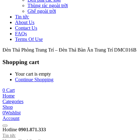
Thùng rác ngoài trời
Ghế ngoài trời
Tin tức
About Us
Contact Us
FAQs
Terms Of Use
Đèn Thả Phòng Trang Trí – Đèn Thả Bàn Ăn Trang Trí DMC016B
Shopping cart
Your cart is empty
Continue Shopping
0
Cart
Home
Categories
Shop
0
Wishlist
Account
Hotline
0901.871.333
Tin tức