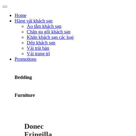
Home
Hàng vải khách sạn
Áo tắm khách sạn
Chăn ga gối khách sạn
Khăn khách sạn các loại
Dép khách sạn
Vải trải bàn
Vải trang trí
Promotions
Bedding
Furniture
Donec
Fringilla