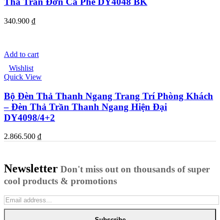
Thả Trần Đơn Cà Phê DY4048 BK
340.900
₫
Add to cart
Wishlist
Quick View
Bộ Đèn Thả Thanh Ngang Trang Trí Phòng Khách
– Đèn Thả Trần Thanh Ngang Hiện Đại
DY4098/4+2
2.866.500
₫
Newsletter
Don't miss out on thousands of super
cool products & promotions
Subscribe