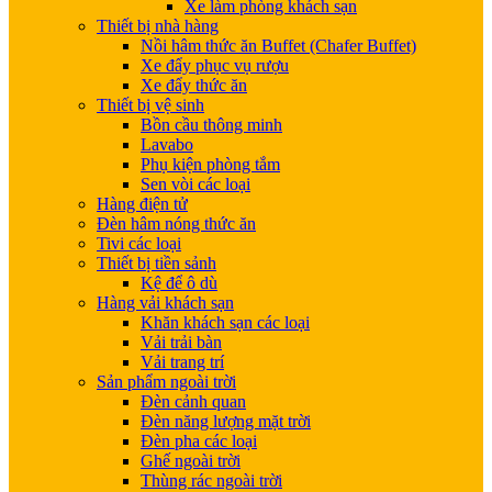
Xe làm phòng khách sạn
Thiết bị nhà hàng
Nồi hâm thức ăn Buffet (Chafer Buffet)
Xe đẩy phục vụ rượu
Xe đẩy thức ăn
Thiết bị vệ sinh
Bồn cầu thông minh
Lavabo
Phụ kiện phòng tắm
Sen vòi các loại
Hàng điện tử
Đèn hâm nóng thức ăn
Tivi các loại
Thiết bị tiền sảnh
Kệ để ô dù
Hàng vải khách sạn
Khăn khách sạn các loại
Vải trải bàn
Vải trang trí
Sản phẩm ngoài trời
Đèn cảnh quan
Đèn năng lượng mặt trời
Đèn pha các loại
Ghế ngoài trời
Thùng rác ngoài trời