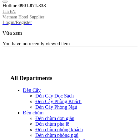
Hotline
0901.871.333
Tin tức
Vietnam Hotel Supplier
Login/Register
Vừa xem
You have no recently viewed item.
All Departments
Đèn Cây
Đèn Cây Đọc Sách
Đèn Cây Phòng Khách
Đèn Cây Phòng Ngủ
Đèn chùm
Đèn chùm đơn giản
Đèn chùm pha lê
Đèn chùm phòng khách
Đèn chùm phòng ngủ