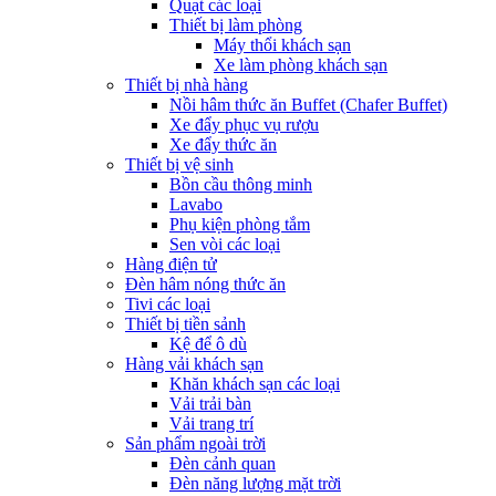
Quạt các loại
Thiết bị làm phòng
Máy thổi khách sạn
Xe làm phòng khách sạn
Thiết bị nhà hàng
Nồi hâm thức ăn Buffet (Chafer Buffet)
Xe đẩy phục vụ rượu
Xe đẩy thức ăn
Thiết bị vệ sinh
Bồn cầu thông minh
Lavabo
Phụ kiện phòng tắm
Sen vòi các loại
Hàng điện tử
Đèn hâm nóng thức ăn
Tivi các loại
Thiết bị tiền sảnh
Kệ để ô dù
Hàng vải khách sạn
Khăn khách sạn các loại
Vải trải bàn
Vải trang trí
Sản phẩm ngoài trời
Đèn cảnh quan
Đèn năng lượng mặt trời