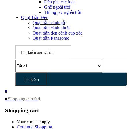
Đèn pha các loại
Ghế ngoài trời
Thùng rác ngoài trời
Quạt Trần Đèn
Quạt trần cánh gỗ
Quạt trần cánh nhựa
Quạt trần đèn cánh cụp xòe
Quạt trần Panasonic
Tìm kiếm
0
Shopping cart
0
₫
0
Shopping cart
Your cart is empty
Continue Shopping