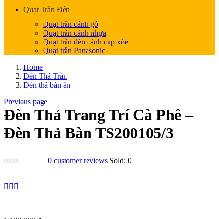
Quạt Trần Đèn
Quạt trần cánh gỗ
Quạt trần cánh nhựa
Quạt trần đèn cánh cụp xòe
Quạt trần Panasonic
Home
Đèn Thả Trần
Đèn thả bàn ăn
Previous page
Đèn Thả Trang Trí Cà Phê –
Đèn Thả Bàn TS200105/3
0
customer reviews
Sold:
0