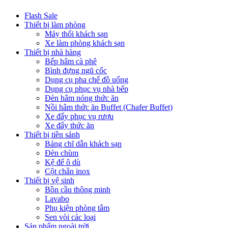
Flash Sale
Thiết bị làm phòng
Máy thổi khách sạn
Xe làm phòng khách sạn
Thiết bị nhà hàng
Bếp hâm cà phê
Bình đựng ngũ cốc
Dụng cụ pha chế đồ uống
Dụng cụ phục vụ nhà bếp
Đèn hâm nóng thức ăn
Nồi hâm thức ăn Buffet (Chafer Buffet)
Xe đẩy phục vụ rượu
Xe đẩy thức ăn
Thiết bị tiền sảnh
Bảng chĩ dẫn khách sạn
Đèn chùm
Kệ để ô dù
Cột chắn inox
Thiết bị vệ sinh
Bồn cầu thông minh
Lavabo
Phụ kiện phòng tắm
Sen vòi các loại
Sản phẩm ngoài trời