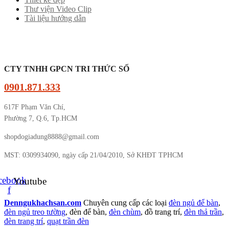
Thư viện Video Clip
Tài liệu hướng dẫn
CTY TNHH GPCN TRI THỨC SỐ
0901.871.333
617F Phạm Văn Chí,
Phường 7, Q.6, Tp.HCM
shopdogiadung8888@gmail.com
MST: 0309934090, ngày cấp 21/04/2010, Sở KHĐT TPHCM
cebook-
Youtube
f
Denngukhachsan.com
Chuyên cung cấp các loại
đèn ngủ để bàn
,
đèn ngủ treo tường
, đèn để bàn,
đèn chùm
, đồ trang trí,
đèn thả trần
,
đèn trang trí
,
quạt trần đèn