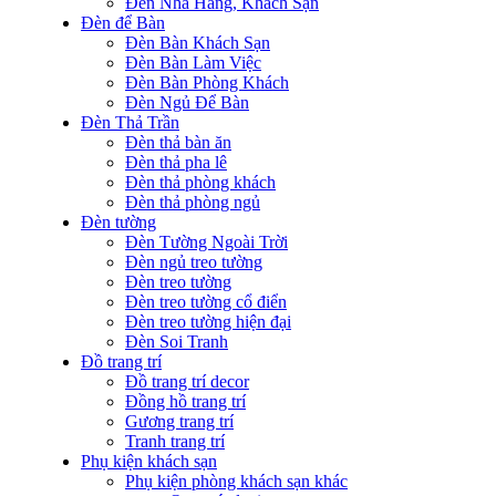
Đèn Nhà Hàng, Khách Sạn
Đèn để Bàn
Đèn Bàn Khách Sạn
Đèn Bàn Làm Việc
Đèn Bàn Phòng Khách
Đèn Ngủ Để Bàn
Đèn Thả Trần
Đèn thả bàn ăn
Đèn thả pha lê
Đèn thả phòng khách
Đèn thả phòng ngủ
Đèn tường
Đèn Tường Ngoài Trời
Đèn ngủ treo tường
Đèn treo tường
Đèn treo tường cổ điển
Đèn treo tường hiện đại
Đèn Soi Tranh
Đồ trang trí
Đồ trang trí decor
Đồng hồ trang trí
Gương trang trí
Tranh trang trí
Phụ kiện khách sạn
Phụ kiện phòng khách sạn khác