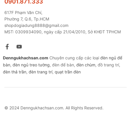
0901.871.333
617F Phạm Văn Chí,
Phường 7, Q.6, Tp.HCM
shopdogiadung8888@gmail.com
MST: 0309934090, ngày cấp 21/04/2010, Sở KHĐT TPHCM
Denngukhachsan.com
Chuyên cung cấp các loại
đèn ngủ để
bàn
,
đèn ngủ treo tường
, đèn để bàn,
đèn chùm
, đồ trang trí,
đèn thả trần
,
đèn trang trí
,
quạt trần đèn
© 2024 Denngukhachsan.com. All Rights Reserved.