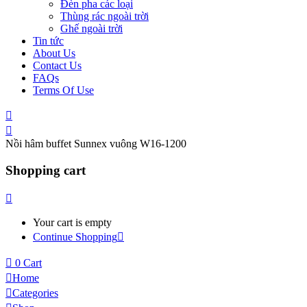
Đèn pha các loại
Thùng rác ngoài trời
Ghế ngoài trời
Tin tức
About Us
Contact Us
FAQs
Terms Of Use
Nồi hâm buffet Sunnex vuông W16-1200
Shopping cart
Your cart is empty
Continue Shopping
0
Cart
Home
Categories