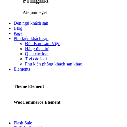
Fringilla
Aliquam eget
Đèn ngủ khách sạn
Blog
Page
Phụ kiện khách sạn
Đèn Bàn Làm Việc
Hàng điện tử
Quạt các loại
Tivi các loại
Phụ kiện phòng khách sạn khác
Elements
Theme Element
WooCommerce Element
Flash Sale