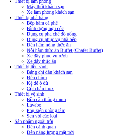
Thiết bị làm phòng
Máy thổi khách sạn
Xe làm phòng khách sạn
Thiết bị nhà hàng
Bếp hâm cà phê
Bình đựng ngũ cốc
Dụng cụ pha chế đồ uống
Dụng cụ phục vụ nhà bếp
Đèn hâm nóng thức ăn
Nồi hâm thức ăn Buffet (Chafer Buffet)
Xe đẩy phục vụ rượu
Xe đẩy thức ăn
Thiết bị tiền sảnh
Bảng chĩ dẫn khách sạn
Đèn chùm
Kệ để ô dù
Cột chắn inox
Thiết bị vệ sinh
Bồn cầu thông minh
Lavabo
Phụ kiện phòng tắm
Sen vòi các loại
Sản phẩm ngoài trời
Đèn cảnh quan
Đèn năng lượng mặt trời