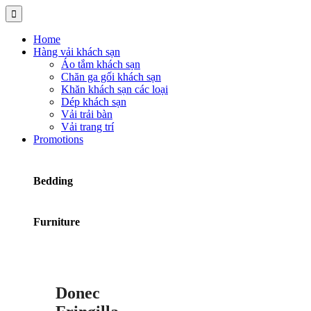
Home
Hàng vải khách sạn
Áo tắm khách sạn
Chăn ga gối khách sạn
Khăn khách sạn các loại
Dép khách sạn
Vải trải bàn
Vải trang trí
Promotions
Bedding
Furniture
Donec