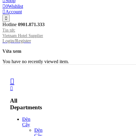
Shop
0
Wishlist
Account
Hotline
0901.871.333
Tin tức
Vietnam Hotel Supplier
Login/Register
Vừa xem
You have no recently viewed item.
All
Departments
Đèn
Cây
Đèn
Cây