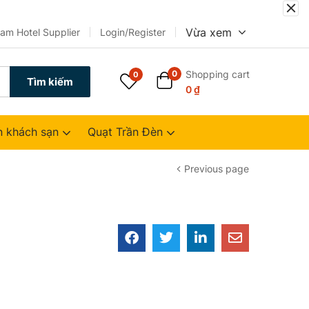
Vừa xem
nam Hotel Supplier
Login/Register
Shopping cart
0
0
Tìm kiếm
0
₫
n khách sạn
Quạt Trần Đèn
Previous page