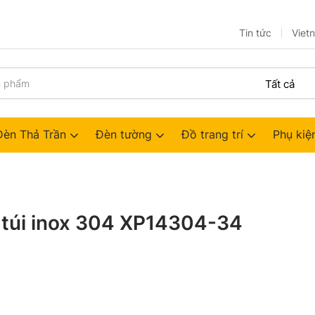
Tin tức
Viet
Đèn Thả Trần
Đèn tường
Đồ trang trí
Phụ kiệ
 túi inox 304 XP14304-34