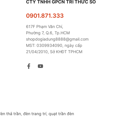
CTY TNHH GPCN TRI THỨC SỐ
0901.871.333
617F Phạm Văn Chí,
Phường 7, Q.6, Tp.HCM
shopdogiadung8888@gmail.com
MST: 0309934090, ngày cấp
21/04/2010, Sở KHĐT TPHCM
èn thả trần
,
đèn trang trí
,
quạt trần đèn