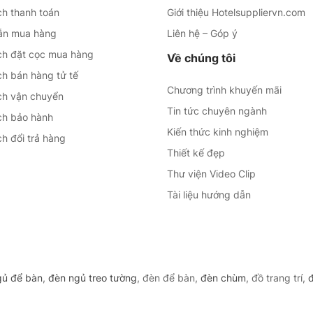
ch thanh toán
Giới thiệu Hotelsuppliervn.com
ẫn mua hàng
Liên hệ – Góp ý
ch đặt cọc mua hàng
Về chúng tôi
ch bán hàng tử tế
Chương trình khuyến mãi
ch vận chuyển
Tin tức chuyên ngành
ch bảo hành
Kiến thức kinh nghiệm
h đổi trả hàng
Thiết kế đẹp
Thư viện Video Clip
Tài liệu hướng dẫn
gủ để bàn
,
đèn ngủ treo tường
, đèn để bàn,
đèn chùm
, đồ trang trí,
đ