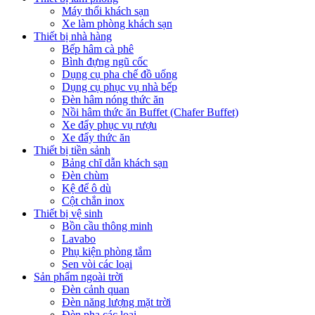
Máy thổi khách sạn
Xe làm phòng khách sạn
Thiết bị nhà hàng
Bếp hâm cà phê
Bình đựng ngũ cốc
Dụng cụ pha chế đồ uống
Dụng cụ phục vụ nhà bếp
Đèn hâm nóng thức ăn
Nồi hâm thức ăn Buffet (Chafer Buffet)
Xe đẩy phục vụ rượu
Xe đẩy thức ăn
Thiết bị tiền sảnh
Bảng chĩ dẫn khách sạn
Đèn chùm
Kệ để ô dù
Cột chắn inox
Thiết bị vệ sinh
Bồn cầu thông minh
Lavabo
Phụ kiện phòng tắm
Sen vòi các loại
Sản phẩm ngoài trời
Đèn cảnh quan
Đèn năng lượng mặt trời
Đèn pha các loại