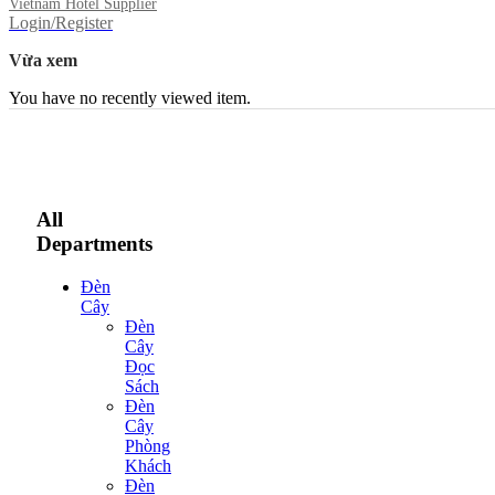
Vietnam Hotel Supplier
Login/Register
Vừa xem
You have no recently viewed item.
All
Departments
Đèn
Cây
Đèn
Cây
Đọc
Sách
Đèn
Cây
Phòng
Khách
Đèn