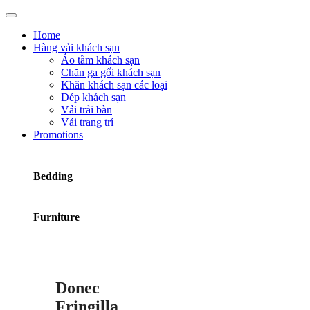
Home
Hàng vải khách sạn
Áo tắm khách sạn
Chăn ga gối khách sạn
Khăn khách sạn các loại
Dép khách sạn
Vải trải bàn
Vải trang trí
Promotions
Bedding
Furniture
Donec
Fringilla