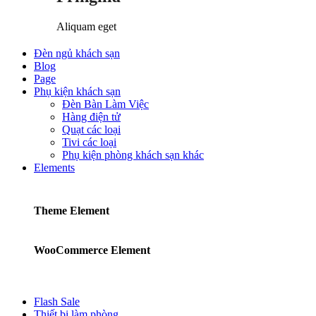
Aliquam eget
Đèn ngủ khách sạn
Blog
Page
Phụ kiện khách sạn
Đèn Bàn Làm Việc
Hàng điện tử
Quạt các loại
Tivi các loại
Phụ kiện phòng khách sạn khác
Elements
Theme Element
WooCommerce Element
Flash Sale
Thiết bị làm phòng