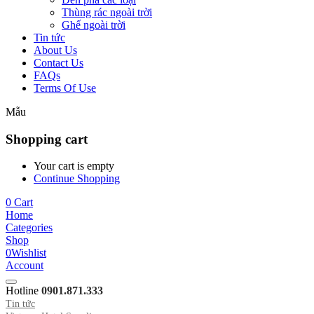
Thùng rác ngoài trời
Ghế ngoài trời
Tin tức
About Us
Contact Us
FAQs
Terms Of Use
Mẫu
Shopping cart
Your cart is empty
Continue Shopping
0
Cart
Home
Categories
Shop
0
Wishlist
Account
Hotline
0901.871.333
Tin tức