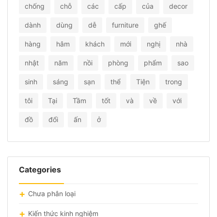
chống
chỗ
các
cấp
của
decor
dành
dùng
dễ
furniture
ghế
hàng
hâm
khách
mới
nghị
nhà
nhật
năm
nồi
phòng
phẩm
sao
sinh
sáng
sạn
thể
Tiện
trong
tôi
Tại
Tầm
tốt
và
về
với
đồ
đổi
ấn
ở
Categories
Chưa phân loại
Kiến thức kinh nghiệm